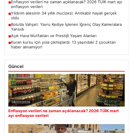
Enflasyon verileri ne zaman açıklanacak? 2026 TÜİK mart ayı
■
enflasyon verileri
Yıldırım ailesinin 34 yıllık mucizesi: Anıtkabir hayali gerçek
■
oldu
Bolu’da Vahşet: Yavru Kediye İşlenen İğrenç Olay Kameralara
■
Yansıdı
Açık Hava Mutfakları ve Prestijli Yaşam Alanları
■
Kuran kursu için yola çıkmışlardı: 13 yaşındaki 2 çocuktan
■
haber alınamıyor!
Güncel
08/07/2026
Enflasyon verileri ne zaman açıklanacak? 2026 TÜİK mart
ayı enflasyon verileri