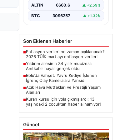
ALTIN
6660.6
▲ +2.59%
BTC
3096257
▲ +1.32%
Son Eklenen Haberler
Enflasyon verileri ne zaman açıklanacak?
■
2026 TÜİK mart ayı enflasyon verileri
Yıldırım ailesinin 34 yıllık mucizesi:
■
Anıtkabir hayali gerçek oldu
Bolu’da Vahşet: Yavru Kediye İşlenen
■
İğrenç Olay Kameralara Yansıdı
Açık Hava Mutfakları ve Prestijli Yaşam
■
Alanları
Kuran kursu için yola çıkmışlardı: 13
■
yaşındaki 2 çocuktan haber alınamıyor!
Güncel