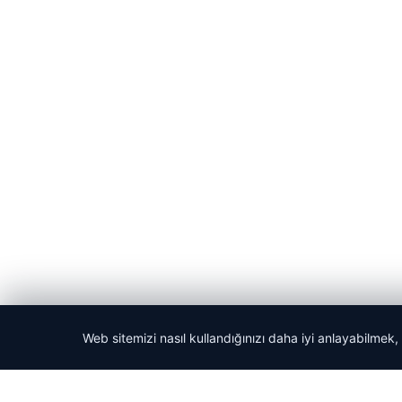
Web sitemizi nasıl kullandığınızı daha iyi anlayabilmek,
© 2026 ozdaily – Latest News