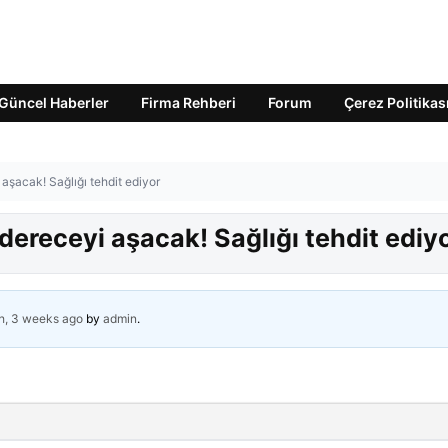
Güncel Haberler
Firma Rehberi
Forum
Çerez Politikas
 aşacak! Sağlığı tehdit ediyor
 dereceyi aşacak! Sağlığı tehdit ediy
h, 3 weeks ago
by
admin
.