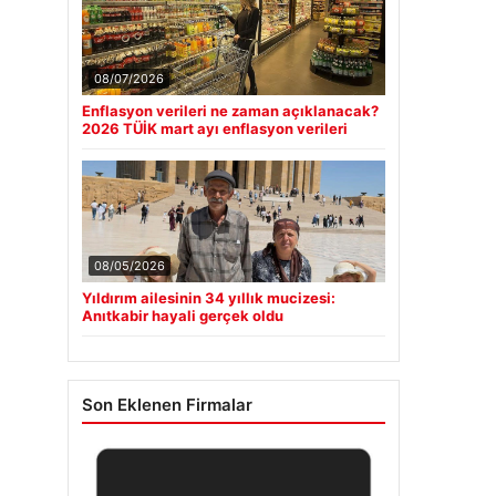
08/07/2026
Enflasyon verileri ne zaman açıklanacak?
2026 TÜİK mart ayı enflasyon verileri
08/05/2026
Yıldırım ailesinin 34 yıllık mucizesi:
Anıtkabir hayali gerçek oldu
Son Eklenen Firmalar