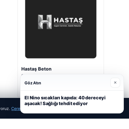
Hastaş Beton
05/26/2026
×
Göz Atın
El Nino sıcakları kapıda: 40 dereceyi
aşacak! Sağlığı tehdit ediyor
ıyoruz.
Çerez Politikamız
Reddet
Kabul Et