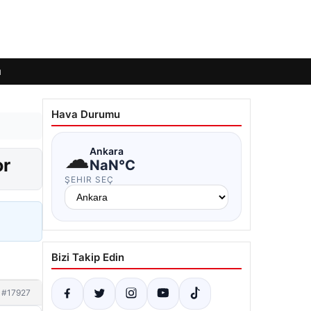
ı
Hava Durumu
☁
Ankara
or
NaN°C
ŞEHIR SEÇ
Bizi Takip Edin
#17927