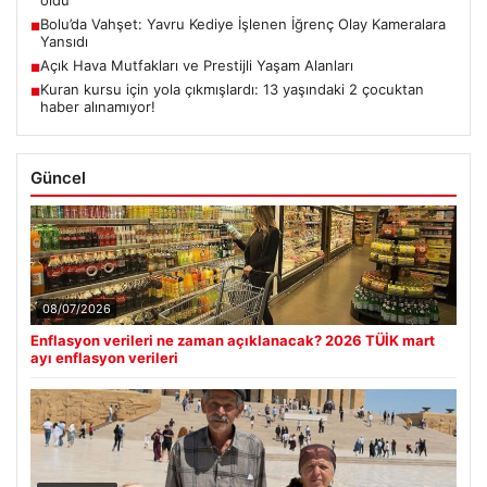
oldu
Bolu’da Vahşet: Yavru Kediye İşlenen İğrenç Olay Kameralara
■
Yansıdı
Açık Hava Mutfakları ve Prestijli Yaşam Alanları
■
Kuran kursu için yola çıkmışlardı: 13 yaşındaki 2 çocuktan
■
haber alınamıyor!
Güncel
08/07/2026
Enflasyon verileri ne zaman açıklanacak? 2026 TÜİK mart
ayı enflasyon verileri