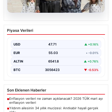
05.08.2026
Yıldırım ailesinin 34 yıllık mucizesi:
Piyasa Verileri
Anıtkabir hayali gerçek oldu
Adıyaman’da yaşayan Abuzer Yıldırım (71) ve eşi
Zeynep Yıldırım (59), tam 34 yıl boyunca…
USD
47.71
▲ +0.16%
EUR
55.03
• -0.01%
ALTIN
6541.8
▲ +0.76%
BTC
3056423
▼ -0.53%
Son Eklenen Haberler
Enflasyon verileri ne zaman açıklanacak? 2026 TÜİK mart ayı
■
enflasyon verileri
Yıldırım ailesinin 34 yıllık mucizesi: Anıtkabir hayali gerçek
■