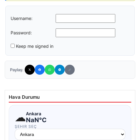
Username:
Password:
Keep me signed in
Paylaş:
Hava Durumu
☁
Ankara
NaN°C
ŞEHIR SEÇ