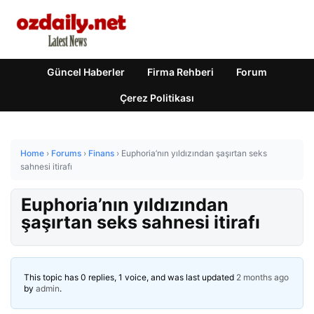
Güncel Haberler
Firma Rehberi
Forum
Çerez Politikası
Home
›
Forums
›
Finans
›
Euphoria’nın yıldızından şaşırtan seks
sahnesi itirafı
Euphoria’nın yıldızından
şaşırtan seks sahnesi itirafı
This topic has 0 replies, 1 voice, and was last updated
2 months ago
by
admin
.