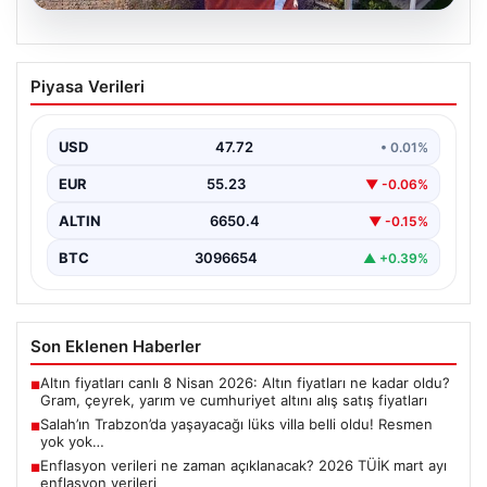
08.08.2026
Salah’ın Trabzon’da yaşayacağı lüks
Piyasa Verileri
villa belli oldu! Resmen yok yok…
USD
47.72
• 0.01%
EUR
55.23
▼ -0.06%
ALTIN
6650.4
▼ -0.15%
BTC
3096654
▲ +0.39%
Son Eklenen Haberler
Altın fiyatları canlı 8 Nisan 2026: Altın fiyatları ne kadar oldu?
■
Gram, çeyrek, yarım ve cumhuriyet altını alış satış fiyatları
Salah’ın Trabzon’da yaşayacağı lüks villa belli oldu! Resmen
■
yok yok…
Enflasyon verileri ne zaman açıklanacak? 2026 TÜİK mart ayı
■
enflasyon verileri