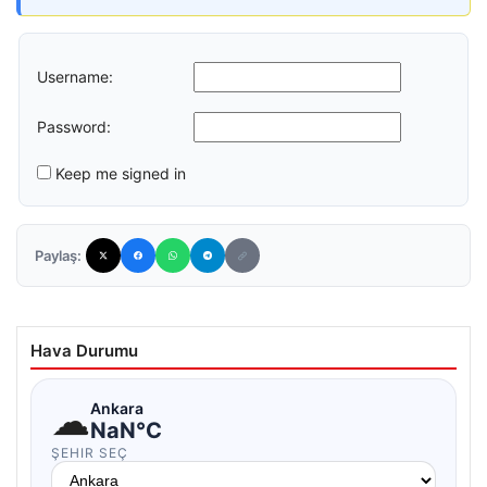
Username:
Password:
Keep me signed in
Paylaş:
Hava Durumu
☁
Ankara
NaN°C
ŞEHIR SEÇ