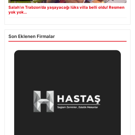
Salah’ın Trabzon’da yaşayacağı lüks villa belli oldu! Resmen
yok yok…
Son Eklenen Firmalar