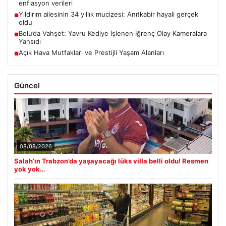
enflasyon verileri
Yıldırım ailesinin 34 yıllık mucizesi: Anıtkabir hayali gerçek
■
oldu
Bolu’da Vahşet: Yavru Kediye İşlenen İğrenç Olay Kameralara
■
Yansıdı
Açık Hava Mutfakları ve Prestijli Yaşam Alanları
■
Güncel
08/08/2026
Salah’ın Trabzon’da yaşayacağı lüks villa belli oldu! Resmen
yok yok…