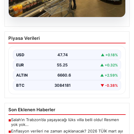
07.08.2026
Enflasyon verileri ne zaman
Piyasa Verileri
açıklanacak? 2026 TÜİK mart ayı
enflasyon verileri
USD
47.74
▲ +0.18%
EUR
55.25
▲ +0.32%
ALTIN
6660.6
▲ +2.59%
BTC
3084181
▼ -0.38%
Son Eklenen Haberler
Salah’ın Trabzon’da yaşayacağı lüks villa belli oldu! Resmen
■
yok yok…
Enflasyon verileri ne zaman açıklanacak? 2026 TÜİK mart ayı
■