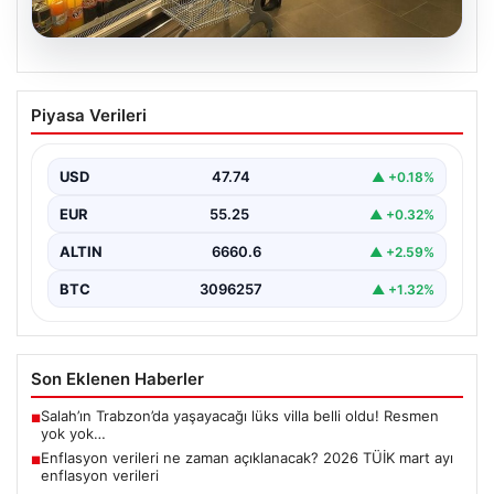
07.08.2026
Enflasyon verileri ne zaman
Piyasa Verileri
açıklanacak? 2026 TÜİK mart ayı
enflasyon verileri
USD
47.74
▲ +0.18%
EUR
55.25
▲ +0.32%
ALTIN
6660.6
▲ +2.59%
BTC
3096257
▲ +1.32%
Son Eklenen Haberler
Salah’ın Trabzon’da yaşayacağı lüks villa belli oldu! Resmen
■
yok yok…
Enflasyon verileri ne zaman açıklanacak? 2026 TÜİK mart ayı
■
enflasyon verileri