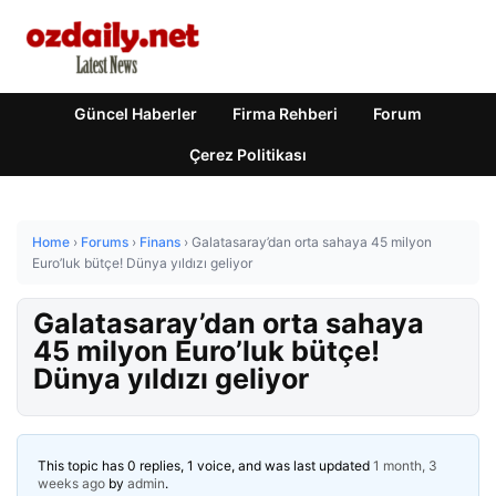
Güncel Haberler
Firma Rehberi
Forum
Çerez Politikası
Home
›
Forums
›
Finans
›
Galatasaray’dan orta sahaya 45 milyon
Euro’luk bütçe! Dünya yıldızı geliyor
Galatasaray’dan orta sahaya
45 milyon Euro’luk bütçe!
Dünya yıldızı geliyor
This topic has 0 replies, 1 voice, and was last updated
1 month, 3
weeks ago
by
admin
.