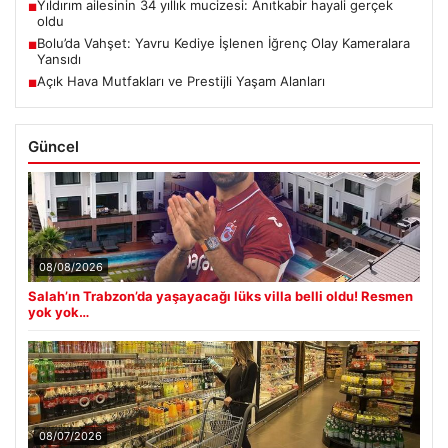
Yıldırım ailesinin 34 yıllık mucizesi: Anıtkabir hayali gerçek
■
oldu
Bolu’da Vahşet: Yavru Kediye İşlenen İğrenç Olay Kameralara
■
Yansıdı
Açık Hava Mutfakları ve Prestijli Yaşam Alanları
■
Güncel
08/08/2026
Salah’ın Trabzon’da yaşayacağı lüks villa belli oldu! Resmen
yok yok…
08/07/2026