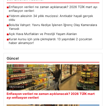
Enflasyon verileri ne zaman açıklanacak? 2026 TÜİK mart ayı
■
enflasyon verileri
Yıldırım ailesinin 34 yıllık mucizesi: Anıtkabir hayali gerçek
■
oldu
Bolu’da Vahşet: Yavru Kediye İşlenen İğrenç Olay Kameralara
■
Yansıdı
Açık Hava Mutfakları ve Prestijli Yaşam Alanları
■
Kuran kursu için yola çıkmışlardı: 13 yaşındaki 2 çocuktan
■
haber alınamıyor!
Güncel
08/07/2026
Enflasyon verileri ne zaman açıklanacak? 2026 TÜİK mart
ayı enflasyon verileri