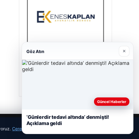
×
Göz Atın
Enes Kaplan Avukatlık Bürosu
04/28/2026
Güncel Haberler
‘Günlerdir tedavi altında’ denmişti!
Açıklama geldi
ıyoruz.
Çerez Politikamız
Reddet
Kabul Et