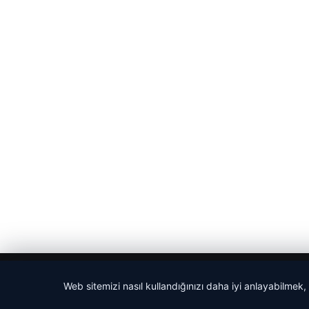
© 2026 ozdaily – Latest News
Web sitemizi nasıl kullandığınızı daha iyi anlayabilmek,
o