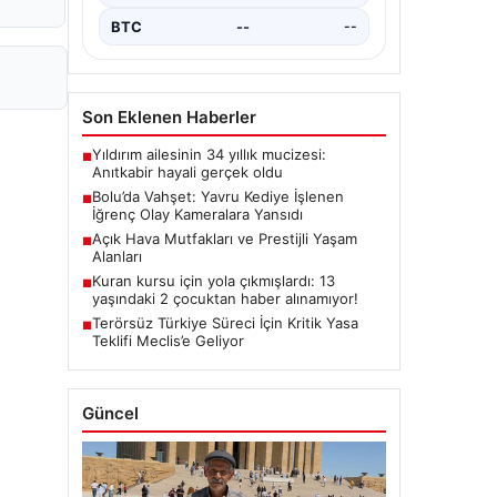
BTC
--
--
Son Eklenen Haberler
Yıldırım ailesinin 34 yıllık mucizesi:
■
Anıtkabir hayali gerçek oldu
Bolu’da Vahşet: Yavru Kediye İşlenen
■
İğrenç Olay Kameralara Yansıdı
Açık Hava Mutfakları ve Prestijli Yaşam
■
Alanları
Kuran kursu için yola çıkmışlardı: 13
■
yaşındaki 2 çocuktan haber alınamıyor!
Terörsüz Türkiye Süreci İçin Kritik Yasa
■
Teklifi Meclis’e Geliyor
Güncel