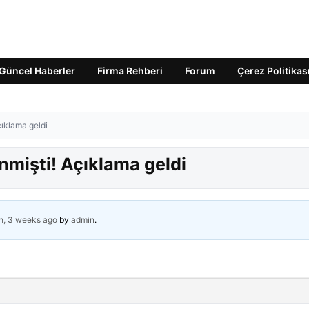
Güncel Haberler
Firma Rehberi
Forum
Çerez Politikas
çıklama geldi
enmişti! Açıklama geldi
h, 3 weeks ago
by
admin
.