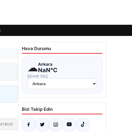
ı
Hava Durumu
☁
Ankara
NaN°C
ŞEHIR SEÇ
Bizi Takip Edin
#18025