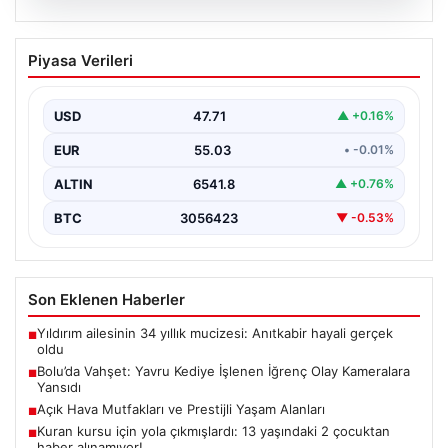
04.08.2026
Bolu’da Vahşet: Yavru Kediye İşlenen
Piyasa Verileri
İğrenç Olay Kameralara Yansıdı
Bolu'nun Beşkavaklar Mahallesi'nde, geçtiğimiz
günlerde meydana gelen korkutucu olay, bölgedeki
USD
47.71
▲ +0.16%
sakinleri derinden sarstı. Elektrikli…
EUR
55.03
• -0.01%
ALTIN
6541.8
▲ +0.76%
BTC
3056423
▼ -0.53%
Son Eklenen Haberler
Yıldırım ailesinin 34 yıllık mucizesi: Anıtkabir hayali gerçek
■
oldu
Bolu’da Vahşet: Yavru Kediye İşlenen İğrenç Olay Kameralara
■
Yansıdı
Açık Hava Mutfakları ve Prestijli Yaşam Alanları
■
Kuran kursu için yola çıkmışlardı: 13 yaşındaki 2 çocuktan
■
haber alınamıyor!