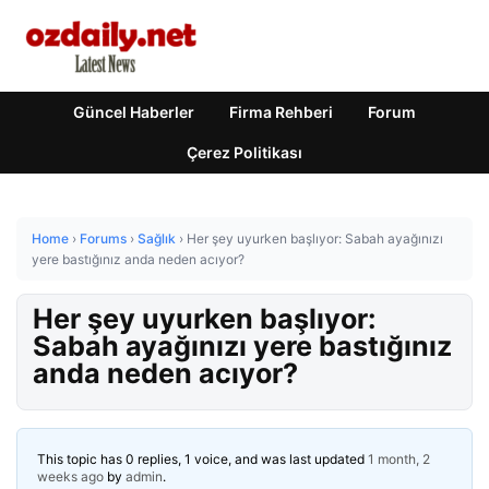
Güncel Haberler
Firma Rehberi
Forum
Çerez Politikası
Home
›
Forums
›
Sağlık
›
Her şey uyurken başlıyor: Sabah ayağınızı
yere bastığınız anda neden acıyor?
Her şey uyurken başlıyor:
Sabah ayağınızı yere bastığınız
anda neden acıyor?
This topic has 0 replies, 1 voice, and was last updated
1 month, 2
weeks ago
by
admin
.