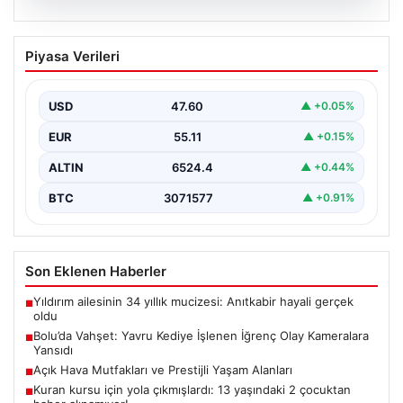
04.08.2026
Bolu’da Vahşet: Yavru Kediye İşlenen
Piyasa Verileri
İğrenç Olay Kameralara Yansıdı
Bolu'nun Beşkavaklar Mahallesi'nde, geçtiğimiz
günlerde meydana gelen korkutucu olay, bölgedeki
USD
47.60
▲ +0.05%
sakinleri derinden sarstı. Elektrikli…
EUR
55.11
▲ +0.15%
ALTIN
6524.4
▲ +0.44%
BTC
3071577
▲ +0.91%
Son Eklenen Haberler
Yıldırım ailesinin 34 yıllık mucizesi: Anıtkabir hayali gerçek
■
oldu
Bolu’da Vahşet: Yavru Kediye İşlenen İğrenç Olay Kameralara
■
Yansıdı
Açık Hava Mutfakları ve Prestijli Yaşam Alanları
■
Kuran kursu için yola çıkmışlardı: 13 yaşındaki 2 çocuktan
■