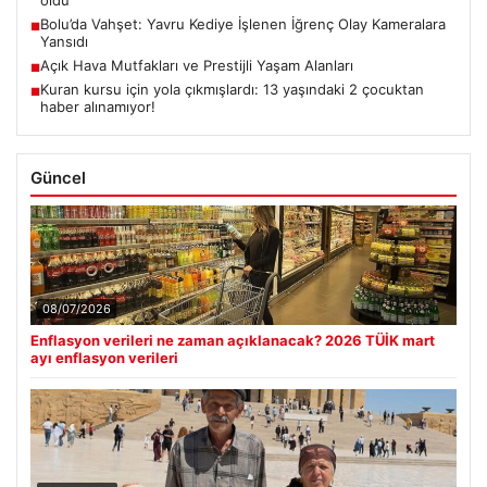
oldu
Bolu’da Vahşet: Yavru Kediye İşlenen İğrenç Olay Kameralara
■
Yansıdı
Açık Hava Mutfakları ve Prestijli Yaşam Alanları
■
Kuran kursu için yola çıkmışlardı: 13 yaşındaki 2 çocuktan
■
haber alınamıyor!
Güncel
08/07/2026
Enflasyon verileri ne zaman açıklanacak? 2026 TÜİK mart
ayı enflasyon verileri