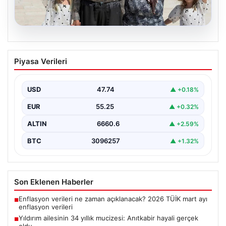
05.08.2026
Yıldırım ailesinin 34 yıllık mucizesi:
Piyasa Verileri
Anıtkabir hayali gerçek oldu
Adıyaman’da yaşayan Abuzer Yıldırım (71) ve eşi
Zeynep Yıldırım (59), tam 34 yıl boyunca…
USD
47.74
▲ +0.18%
EUR
55.25
▲ +0.32%
ALTIN
6660.6
▲ +2.59%
BTC
3096257
▲ +1.32%
Son Eklenen Haberler
Enflasyon verileri ne zaman açıklanacak? 2026 TÜİK mart ayı
■
enflasyon verileri
Yıldırım ailesinin 34 yıllık mucizesi: Anıtkabir hayali gerçek
■