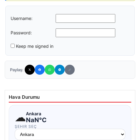
Username:
Password:
Keep me signed in
Paylaş:
Hava Durumu
☁
Ankara
NaN°C
ŞEHIR SEÇ