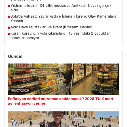
Yıldırım ailesinin 34 yıllık mucizesi: Anıtkabir hayali gerçek
■
oldu
Bolu’da Vahşet: Yavru Kediye İşlenen İğrenç Olay Kameralara
■
Yansıdı
Açık Hava Mutfakları ve Prestijli Yaşam Alanları
■
Kuran kursu için yola çıkmışlardı: 13 yaşındaki 2 çocuktan
■
haber alınamıyor!
Güncel
08/07/2026
Enflasyon verileri ne zaman açıklanacak? 2026 TÜİK mart
ayı enflasyon verileri