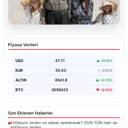
05.08.2026
Yıldırım ailesinin 34 yıllık mucizesi:
Piyasa Verileri
Anıtkabir hayali gerçek oldu
Adıyaman’da yaşayan Abuzer Yıldırım (71) ve eşi
Zeynep Yıldırım (59), tam 34 yıl boyunca…
USD
47.71
▲ +0.16%
EUR
55.03
• -0.01%
ALTIN
6541.8
▲ +0.76%
BTC
3056423
▼ -0.53%
Son Eklenen Haberler
Enflasyon verileri ne zaman açıklanacak? 2026 TÜİK mart ayı
■
enflasyon verileri