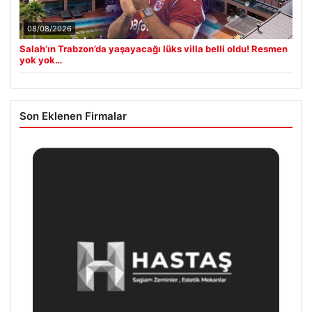
08/08/2026
Salah’ın Trabzon’da yaşayacağı lüks villa belli oldu! Resmen
yok yok…
Son Eklenen Firmalar