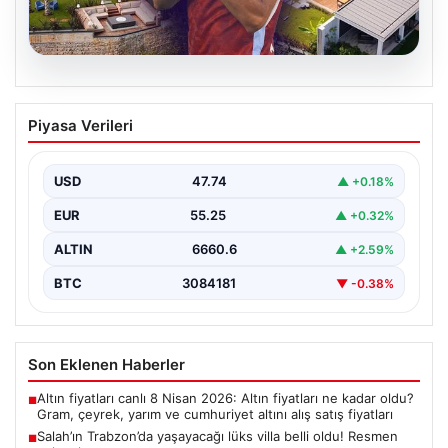
08.08.2026
Salah’ın Trabzon’da yaşayacağı lüks
Piyasa Verileri
villa belli oldu! Resmen yok yok…
USD
47.74
▲ +0.18%
EUR
55.25
▲ +0.32%
ALTIN
6660.6
▲ +2.59%
BTC
3084181
▼ -0.38%
Son Eklenen Haberler
Altın fiyatları canlı 8 Nisan 2026: Altın fiyatları ne kadar oldu?
■
Gram, çeyrek, yarım ve cumhuriyet altını alış satış fiyatları
Salah’ın Trabzon’da yaşayacağı lüks villa belli oldu! Resmen
■