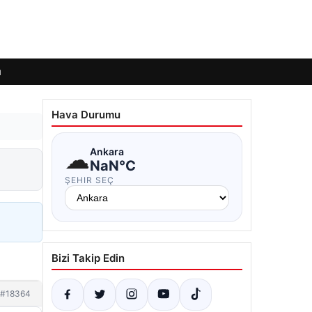
ı
Hava Durumu
☁
Ankara
NaN°C
ŞEHIR SEÇ
Bizi Takip Edin
#18364