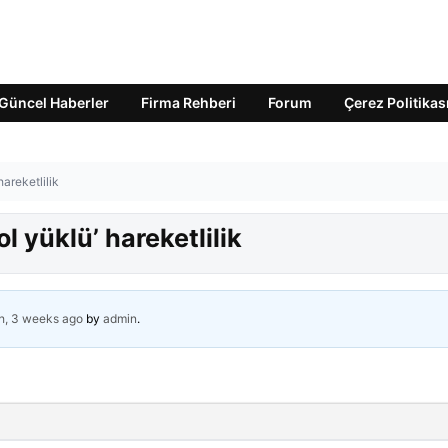
Güncel Haberler
Firma Rehberi
Forum
Çerez Politikas
hareketlilik
l yüklü’ hareketlilik
h, 3 weeks ago
by
admin
.