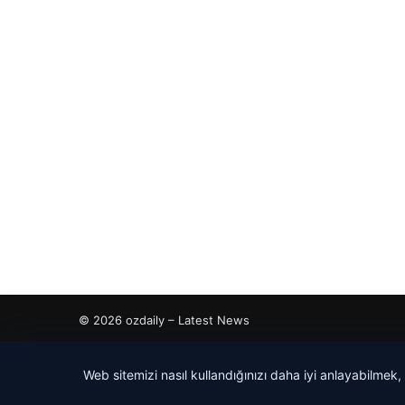
© 2026 ozdaily – Latest News
tcio
Web sitemizi nasıl kullandığınızı daha iyi anlayabilmek,