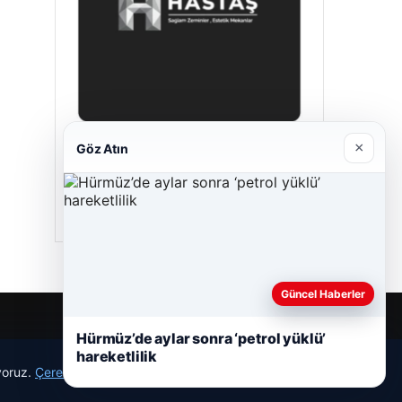
×
Göz Atın
Hastaş Beton
05/26/2026
Güncel Haberler
Hürmüz’de aylar sonra ‘petrol yüklü’
hareketlilik
ıyoruz.
Çerez Politikamız
Reddet
Kabul Et