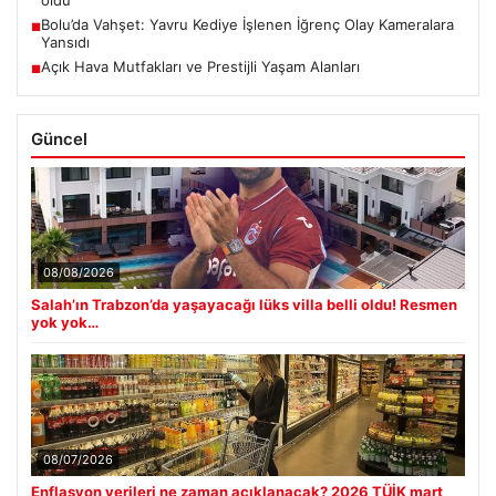
oldu
Bolu’da Vahşet: Yavru Kediye İşlenen İğrenç Olay Kameralara
■
Yansıdı
Açık Hava Mutfakları ve Prestijli Yaşam Alanları
■
Güncel
08/08/2026
Salah’ın Trabzon’da yaşayacağı lüks villa belli oldu! Resmen
yok yok…
08/07/2026
Enflasyon verileri ne zaman açıklanacak? 2026 TÜİK mart