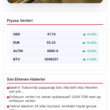
07.08.2026
Enflasyon verileri ne zaman
Piyasa Verileri
açıklanacak? 2026 TÜİK mart ayı
enflasyon verileri
USD
47.74
▲ +0.18%
EUR
55.25
▲ +0.32%
ALTIN
6660.6
▲ +2.59%
BTC
3096257
▲ +1.32%
Son Eklenen Haberler
Salah’ın Trabzon’da yaşayacağı lüks villa belli oldu! Resmen
■
yok yok…
Enflasyon verileri ne zaman açıklanacak? 2026 TÜİK mart ayı
■
enflasyon verileri
Yıldırım ailesinin 34 yıllık mucizesi: Anıtkabir hayali gerçek
■