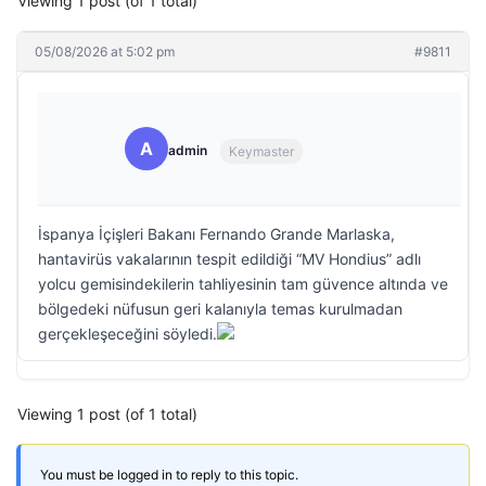
Viewing 1 post (of 1 total)
05/08/2026 at 5:02 pm
#9811
A
admin
Keymaster
İspanya İçişleri Bakanı Fernando Grande Marlaska,
hantavirüs vakalarının tespit edildiği “MV Hondius” adlı
yolcu gemisindekilerin tahliyesinin tam güvence altında ve
bölgedeki nüfusun geri kalanıyla temas kurulmadan
gerçekleşeceğini söyledi.
Viewing 1 post (of 1 total)
You must be logged in to reply to this topic.