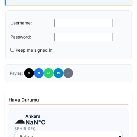
Username:
Password:
Keep me signed in
Paylaş:
Hava Durumu
☁
Ankara
NaN°C
ŞEHIR SEÇ