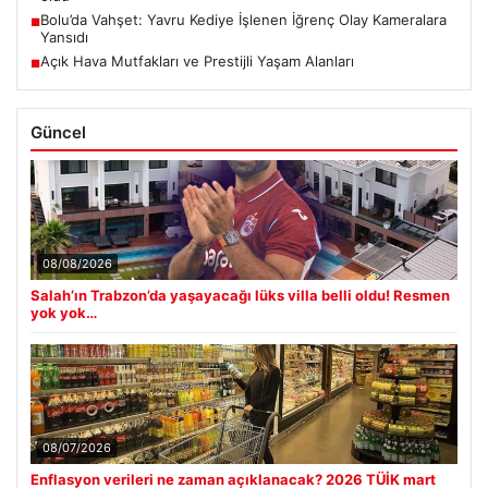
Bolu’da Vahşet: Yavru Kediye İşlenen İğrenç Olay Kameralara
■
Yansıdı
Açık Hava Mutfakları ve Prestijli Yaşam Alanları
■
Güncel
08/08/2026
Salah’ın Trabzon’da yaşayacağı lüks villa belli oldu! Resmen
yok yok…
08/07/2026
Enflasyon verileri ne zaman açıklanacak? 2026 TÜİK mart