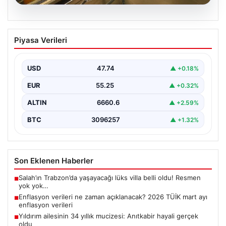
07.08.2026
Enflasyon verileri ne zaman
Piyasa Verileri
açıklanacak? 2026 TÜİK mart ayı
enflasyon verileri
USD
47.74
▲ +0.18%
EUR
55.25
▲ +0.32%
ALTIN
6660.6
▲ +2.59%
BTC
3096257
▲ +1.32%
Son Eklenen Haberler
Salah’ın Trabzon’da yaşayacağı lüks villa belli oldu! Resmen
■
yok yok…
Enflasyon verileri ne zaman açıklanacak? 2026 TÜİK mart ayı
■
enflasyon verileri
Yıldırım ailesinin 34 yıllık mucizesi: Anıtkabir hayali gerçek
■
oldu