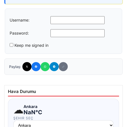
Username:
Password:
Keep me signed in
Paylaş:
Hava Durumu
☁
Ankara
NaN°C
ŞEHIR SEÇ