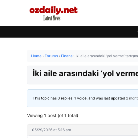
Home
›
Forums
›
Finans
›
İki aile arasındaki ‘yol verme’ tartışma
İki aile arasındaki ‘yol verm
This topic has 0 replies, 1 voice, and was last updated
2 mont
Viewing 1 post (of 1 total)
05/29/2026 at 5:16 am