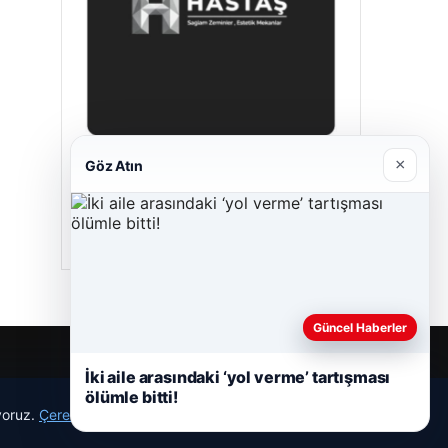
×
Göz Atın
Hastaş Beton
05/26/2026
Güncel Haberler
İki aile arasındaki ‘yol verme’ tartışması
ölümle bitti!
ıyoruz.
Çerez Politikamız
Reddet
Kabul Et