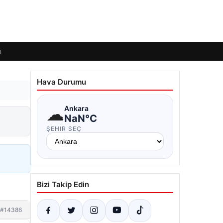
ı
Hava Durumu
☁
Ankara
NaN°C
ŞEHIR SEÇ
Bizi Takip Edin
#14386