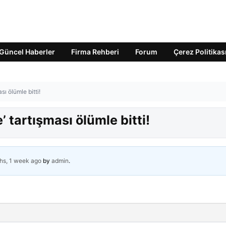
Güncel Haberler
Firma Rehberi
Forum
Çerez Politikas
sı ölümle bitti!
e’ tartışması ölümle bitti!
hs, 1 week ago
by
admin
.