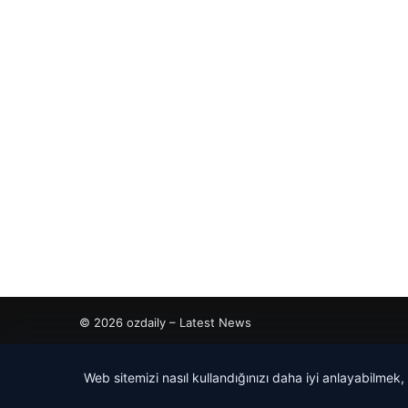
© 2026 ozdaily – Latest News
tcio
Web sitemizi nasıl kullandığınızı daha iyi anlayabilmek,