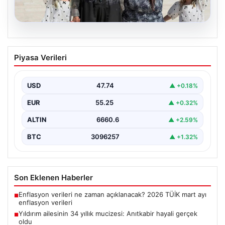
05.08.2026
Yıldırım ailesinin 34 yıllık mucizesi:
Piyasa Verileri
Anıtkabir hayali gerçek oldu
Adıyaman’da yaşayan Abuzer Yıldırım (71) ve eşi
Zeynep Yıldırım (59), tam 34 yıl boyunca…
USD
47.74
▲ +0.18%
EUR
55.25
▲ +0.32%
ALTIN
6660.6
▲ +2.59%
BTC
3096257
▲ +1.32%
Son Eklenen Haberler
Enflasyon verileri ne zaman açıklanacak? 2026 TÜİK mart ayı
■
enflasyon verileri
Yıldırım ailesinin 34 yıllık mucizesi: Anıtkabir hayali gerçek
■
oldu