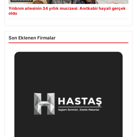
Yıldırım ailesinin 34 yıllık mucizesi: Anıtkabir hayali gerçek
oldu
Son Eklenen Firmalar