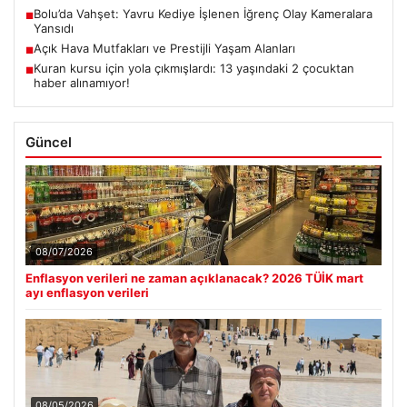
Bolu’da Vahşet: Yavru Kediye İşlenen İğrenç Olay Kameralara
■
Yansıdı
Açık Hava Mutfakları ve Prestijli Yaşam Alanları
■
Kuran kursu için yola çıkmışlardı: 13 yaşındaki 2 çocuktan
■
haber alınamıyor!
Güncel
08/07/2026
Enflasyon verileri ne zaman açıklanacak? 2026 TÜİK mart
ayı enflasyon verileri
08/05/2026