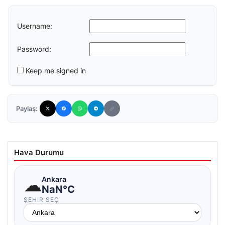
Username:
Password:
Keep me signed in
Paylaş:
Hava Durumu
☁
Ankara
NaN°C
ŞEHIR SEÇ