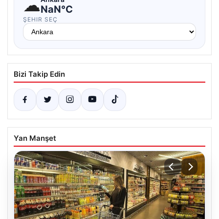
☁
NaN°C
ŞEHIR SEÇ
Bizi Takip Edin
Yan Manşet