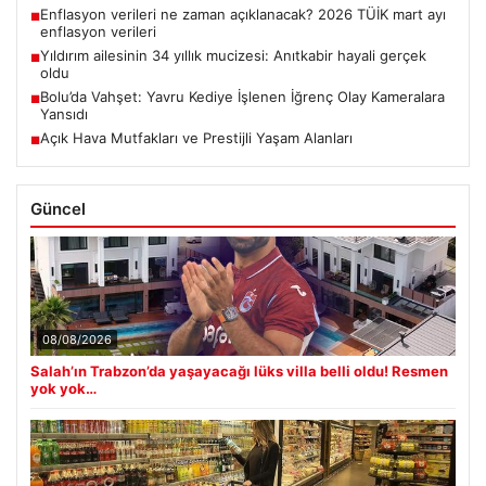
Enflasyon verileri ne zaman açıklanacak? 2026 TÜİK mart ayı
■
enflasyon verileri
Yıldırım ailesinin 34 yıllık mucizesi: Anıtkabir hayali gerçek
■
oldu
Bolu’da Vahşet: Yavru Kediye İşlenen İğrenç Olay Kameralara
■
Yansıdı
Açık Hava Mutfakları ve Prestijli Yaşam Alanları
■
Güncel
08/08/2026
Salah’ın Trabzon’da yaşayacağı lüks villa belli oldu! Resmen
yok yok…