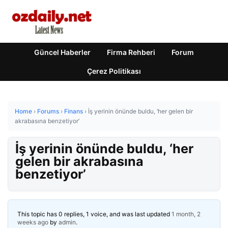
Güncel Haberler
Firma Rehberi
Forum
Çerez Politikası
Home
›
Forums
›
Finans
›
İş yerinin önünde buldu, ‘her gelen bir
akrabasına benzetiyor’
İş yerinin önünde buldu, ‘her
gelen bir akrabasına
benzetiyor’
This topic has 0 replies, 1 voice, and was last updated
1 month, 2
weeks ago
by
admin
.