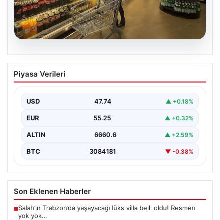
07.08.2026
Enflasyon verileri ne zaman
Piyasa Verileri
açıklanacak? 2026 TÜİK mart ayı
enflasyon verileri
USD
47.74
▲ +0.18%
EUR
55.25
▲ +0.32%
ALTIN
6660.6
▲ +2.59%
BTC
3084181
▼ -0.38%
Son Eklenen Haberler
Salah’ın Trabzon’da yaşayacağı lüks villa belli oldu! Resmen
■
yok yok…