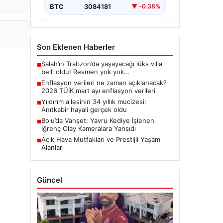
BTC
3084181
▼ -0.38%
Son Eklenen Haberler
Salah’ın Trabzon’da yaşayacağı lüks villa
■
belli oldu! Resmen yok yok…
Enflasyon verileri ne zaman açıklanacak?
■
2026 TÜİK mart ayı enflasyon verileri
Yıldırım ailesinin 34 yıllık mucizesi:
■
Anıtkabir hayali gerçek oldu
Bolu’da Vahşet: Yavru Kediye İşlenen
■
İğrenç Olay Kameralara Yansıdı
Açık Hava Mutfakları ve Prestijli Yaşam
■
Alanları
Güncel