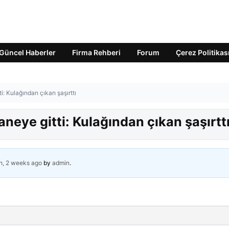
Güncel Haberler
Firma Rehberi
Forum
Çerez Politikas
i: Kulağından çıkan şaşırttı
neye gitti: Kulağından çıkan şaşırtt
h, 2 weeks ago
by
admin
.