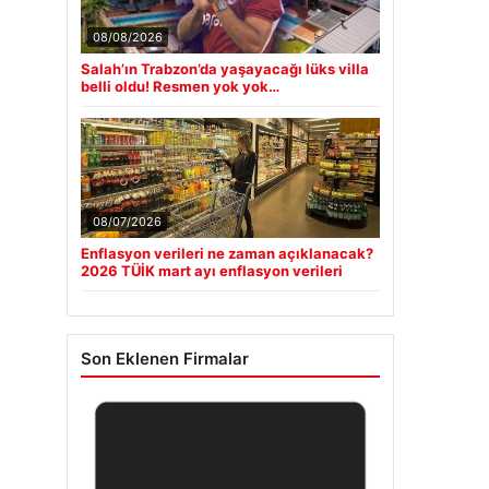
08/08/2026
Salah’ın Trabzon’da yaşayacağı lüks villa
belli oldu! Resmen yok yok…
08/07/2026
Enflasyon verileri ne zaman açıklanacak?
2026 TÜİK mart ayı enflasyon verileri
Son Eklenen Firmalar