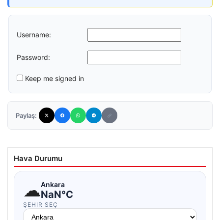
Username:
Password:
Keep me signed in
Paylaş:
Hava Durumu
☁
Ankara
NaN°C
ŞEHIR SEÇ