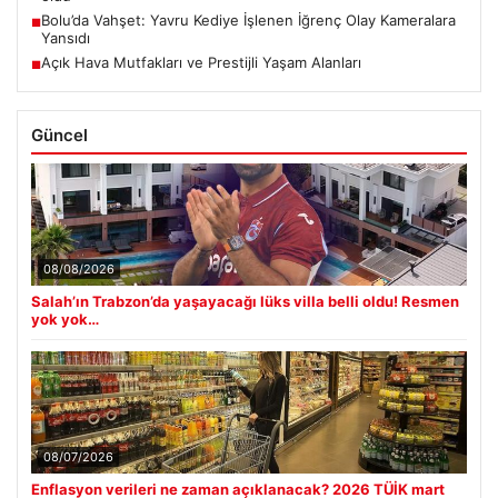
Bolu’da Vahşet: Yavru Kediye İşlenen İğrenç Olay Kameralara
■
Yansıdı
Açık Hava Mutfakları ve Prestijli Yaşam Alanları
■
Güncel
08/08/2026
Salah’ın Trabzon’da yaşayacağı lüks villa belli oldu! Resmen
yok yok…
08/07/2026
Enflasyon verileri ne zaman açıklanacak? 2026 TÜİK mart