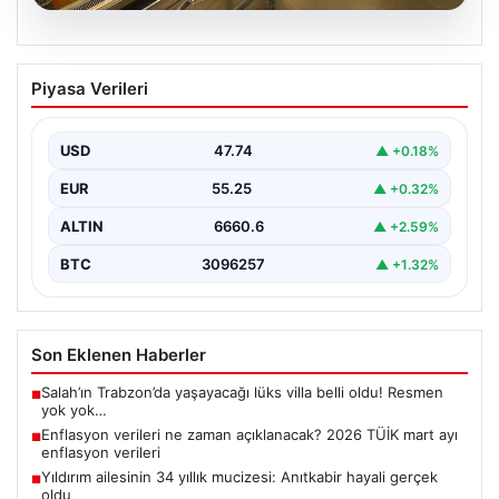
07.08.2026
Enflasyon verileri ne zaman
Piyasa Verileri
açıklanacak? 2026 TÜİK mart ayı
enflasyon verileri
USD
47.74
▲ +0.18%
EUR
55.25
▲ +0.32%
ALTIN
6660.6
▲ +2.59%
BTC
3096257
▲ +1.32%
Son Eklenen Haberler
Salah’ın Trabzon’da yaşayacağı lüks villa belli oldu! Resmen
■
yok yok…
Enflasyon verileri ne zaman açıklanacak? 2026 TÜİK mart ayı
■
enflasyon verileri
Yıldırım ailesinin 34 yıllık mucizesi: Anıtkabir hayali gerçek
■
oldu