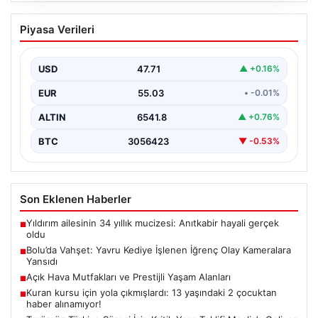
Bolu’da Vahşet: Yavru Kediye İşlenen
Piyasa Verileri
İğrenç Olay Kameralara Yansıdı
Bolu'nun Beşkavaklar Mahallesi'nde, geçtiğimiz
günlerde meydana gelen korkutucu olay, bölgedeki
USD
47.71
▲ +0.16%
sakinleri derinden sarstı. Elektrikli…
EUR
55.03
• -0.01%
ALTIN
6541.8
▲ +0.76%
BTC
3056423
▼ -0.53%
Son Eklenen Haberler
Yıldırım ailesinin 34 yıllık mucizesi: Anıtkabir hayali gerçek
■
oldu
Bolu’da Vahşet: Yavru Kediye İşlenen İğrenç Olay Kameralara
■
Yansıdı
Açık Hava Mutfakları ve Prestijli Yaşam Alanları
■
Kuran kursu için yola çıkmışlardı: 13 yaşındaki 2 çocuktan
■
haber alınamıyor!