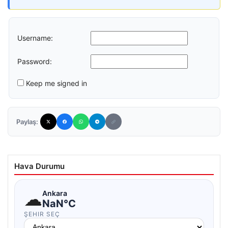
Username:
Password:
Keep me signed in
Paylaş:
Hava Durumu
☁
Ankara
NaN°C
ŞEHIR SEÇ