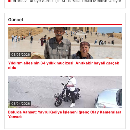
Terörsüz Türkiye Süreci İçin Kritik Yasa Teklifi Meclis’e Geliyor
■
Güncel
08/05/2026
Yıldırım ailesinin 34 yıllık mucizesi: Anıtkabir hayali gerçek
oldu
08/04/2026
Bolu’da Vahşet: Yavru Kediye İşlenen İğrenç Olay Kameralara
Yansıdı