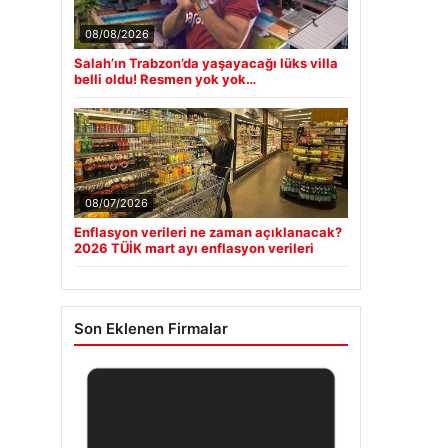
08/08/2026
Salah’ın Trabzon’da yaşayacağı lüks villa
belli oldu! Resmen yok yok…
08/07/2026
Enflasyon verileri ne zaman açıklanacak?
2026 TÜİK mart ayı enflasyon verileri
Son Eklenen Firmalar