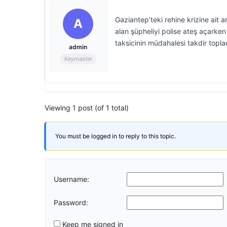
Gaziantep’teki rehine krizine ait a
A
alan şüpheliyi polise ateş açarke
taksicinin müdahalesi takdir topla
admin
Keymaster
Viewing 1 post (of 1 total)
You must be logged in to reply to this topic.
Username:
Password:
Keep me signed in