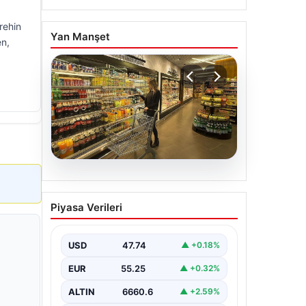
rehin
Yan Manşet
en,
07.08.2026
Enflasyon verileri ne
Piyasa Verileri
zaman açıklanacak? 2026
TÜİK mart ayı enflasyon
verileri
USD
47.74
▲ +0.18%
EUR
55.25
▲ +0.32%
ALTIN
6660.6
▲ +2.59%