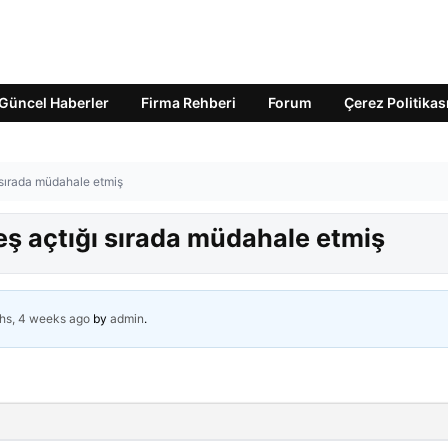
Güncel Haberler
Firma Rehberi
Forum
Çerez Politikas
 sırada müdahale etmiş
eş açtığı sırada müdahale etmiş
hs, 4 weeks ago
by
admin
.