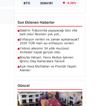
BTC
3084181
▼ -0.38%
Son Eklenen Haberler
Salah’ın Trabzon’da yaşayacağı lüks villa
■
belli oldu! Resmen yok yok…
Enflasyon verileri ne zaman açıklanacak?
■
2026 TÜİK mart ayı enflasyon verileri
Yıldırım ailesinin 34 yıllık mucizesi:
■
Anıtkabir hayali gerçek oldu
Bolu’da Vahşet: Yavru Kediye İşlenen
■
İğrenç Olay Kameralara Yansıdı
Açık Hava Mutfakları ve Prestijli Yaşam
■
Alanları
Güncel