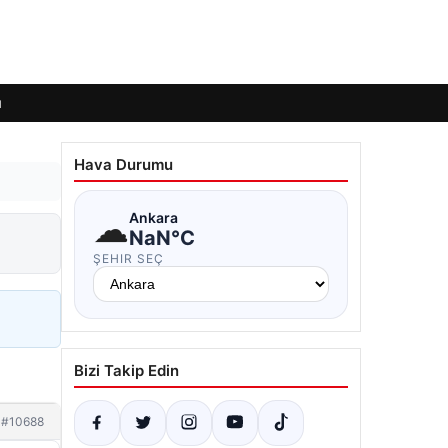
ı
Hava Durumu
☁
Ankara
NaN°C
ŞEHIR SEÇ
Bizi Takip Edin
#10688