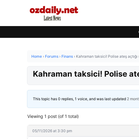
Home
›
Forums
›
Finans
›
Kahraman taksici! Polise ateş açtığı
Kahraman taksici! Polise at
This topic has 0 replies, 1 voice, and was last updated
2 mont
Viewing 1 post (of 1 total)
05/11/2026 at 3:30 pm