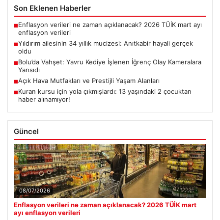
Son Eklenen Haberler
Enflasyon verileri ne zaman açıklanacak? 2026 TÜİK mart ayı
■
enflasyon verileri
Yıldırım ailesinin 34 yıllık mucizesi: Anıtkabir hayali gerçek
■
oldu
Bolu’da Vahşet: Yavru Kediye İşlenen İğrenç Olay Kameralara
■
Yansıdı
Açık Hava Mutfakları ve Prestijli Yaşam Alanları
■
Kuran kursu için yola çıkmışlardı: 13 yaşındaki 2 çocuktan
■
haber alınamıyor!
Güncel
08/07/2026
Enflasyon verileri ne zaman açıklanacak? 2026 TÜİK mart
ayı enflasyon verileri