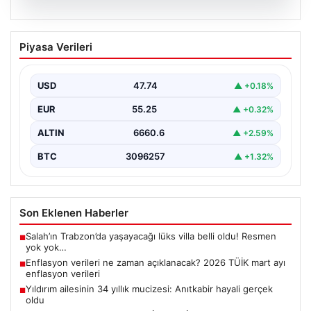
07.08.2026
Enflasyon verileri ne zaman
Piyasa Verileri
açıklanacak? 2026 TÜİK mart ayı
enflasyon verileri
USD
47.74
▲ +0.18%
EUR
55.25
▲ +0.32%
ALTIN
6660.6
▲ +2.59%
BTC
3096257
▲ +1.32%
Son Eklenen Haberler
Salah’ın Trabzon’da yaşayacağı lüks villa belli oldu! Resmen
■
yok yok…
Enflasyon verileri ne zaman açıklanacak? 2026 TÜİK mart ayı
■
enflasyon verileri
Yıldırım ailesinin 34 yıllık mucizesi: Anıtkabir hayali gerçek
■
oldu