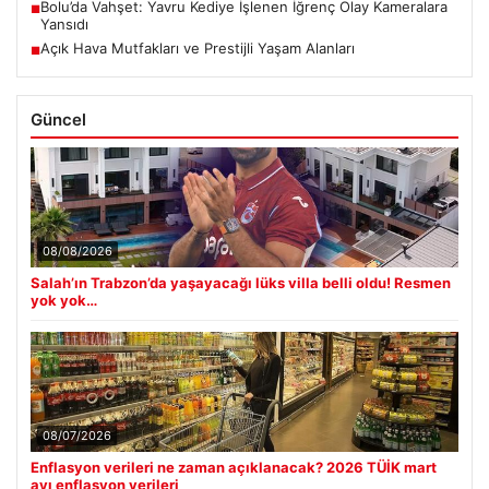
Bolu’da Vahşet: Yavru Kediye İşlenen İğrenç Olay Kameralara
■
Yansıdı
Açık Hava Mutfakları ve Prestijli Yaşam Alanları
■
Güncel
08/08/2026
Salah’ın Trabzon’da yaşayacağı lüks villa belli oldu! Resmen
yok yok…
08/07/2026
Enflasyon verileri ne zaman açıklanacak? 2026 TÜİK mart
ayı enflasyon verileri