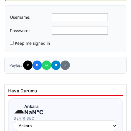
Username:
Password:
Keep me signed in
Paylaş:
Hava Durumu
☁
Ankara
NaN°C
ŞEHIR SEÇ