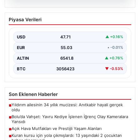
04.08.2026
Bolu’da Vahşet: Yavru Kediye İşlenen
Piyasa Verileri
İğrenç Olay Kameralara Yansıdı
Bolu'nun Beşkavaklar Mahallesi'nde, geçtiğimiz
günlerde meydana gelen korkutucu olay, bölgedeki
USD
47.71
▲ +0.16%
sakinleri derinden sarstı. Elektrikli…
EUR
55.03
• -0.01%
ALTIN
6541.8
▲ +0.76%
BTC
3056423
▼ -0.53%
Son Eklenen Haberler
Yıldırım ailesinin 34 yıllık mucizesi: Anıtkabir hayali gerçek
■
oldu
Bolu’da Vahşet: Yavru Kediye İşlenen İğrenç Olay Kameralara
■
Yansıdı
Açık Hava Mutfakları ve Prestijli Yaşam Alanları
■
Kuran kursu için yola çıkmışlardı: 13 yaşındaki 2 çocuktan
■