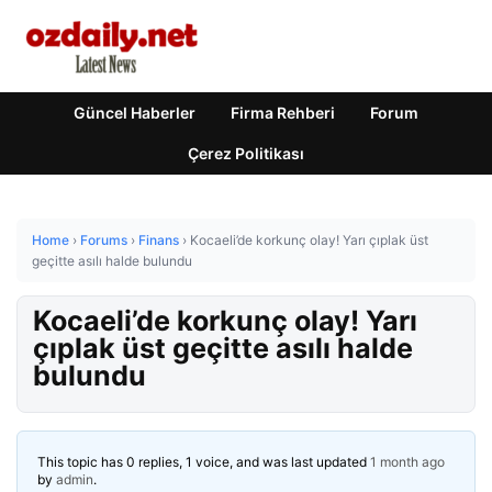
Güncel Haberler
Firma Rehberi
Forum
Çerez Politikası
Home
›
Forums
›
Finans
›
Kocaeli’de korkunç olay! Yarı çıplak üst
geçitte asılı halde bulundu
Kocaeli’de korkunç olay! Yarı
çıplak üst geçitte asılı halde
bulundu
This topic has 0 replies, 1 voice, and was last updated
1 month ago
by
admin
.