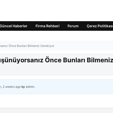
Güncel Haberler
Firma Rehberi
Forum
Çerez Politikas
sanız Önce Bunları Bilmeniz Gerekiyor
üşünüyorsanız Önce Bunları Bilmeni
h, 2 weeks ago
by
admin
.