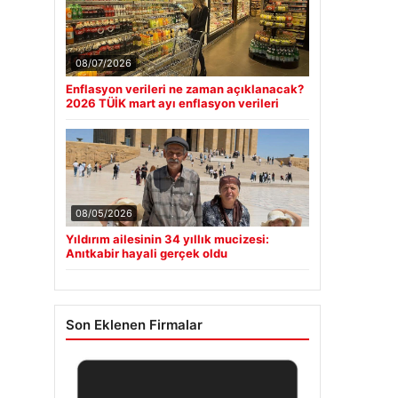
08/07/2026
Enflasyon verileri ne zaman açıklanacak?
2026 TÜİK mart ayı enflasyon verileri
08/05/2026
Yıldırım ailesinin 34 yıllık mucizesi:
Anıtkabir hayali gerçek oldu
Son Eklenen Firmalar