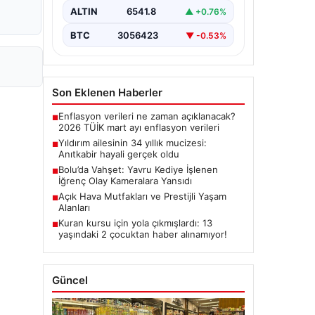
ALTIN
6541.8
▲ +0.76%
BTC
3056423
▼ -0.53%
Son Eklenen Haberler
Enflasyon verileri ne zaman açıklanacak?
■
2026 TÜİK mart ayı enflasyon verileri
Yıldırım ailesinin 34 yıllık mucizesi:
■
Anıtkabir hayali gerçek oldu
Bolu’da Vahşet: Yavru Kediye İşlenen
■
İğrenç Olay Kameralara Yansıdı
Açık Hava Mutfakları ve Prestijli Yaşam
■
Alanları
Kuran kursu için yola çıkmışlardı: 13
■
yaşındaki 2 çocuktan haber alınamıyor!
Güncel