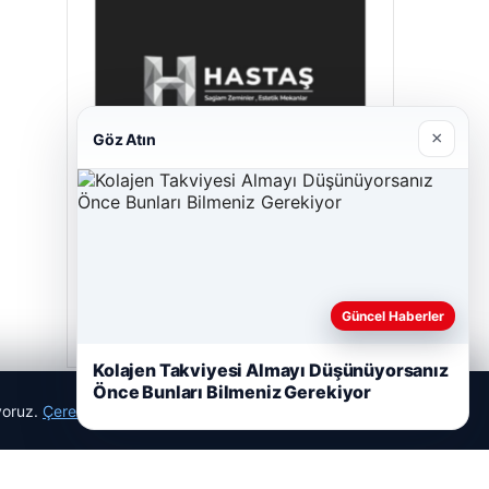
×
Göz Atın
Hastaş Beton
05/26/2026
Güncel Haberler
Kolajen Takviyesi Almayı Düşünüyorsanız
Önce Bunları Bilmeniz Gerekiyor
ıyoruz.
Çerez Politikamız
Reddet
Kabul Et