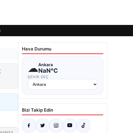
ı
Hava Durumu
☁
Ankara
z
NaN°C
ŞEHIR SEÇ
Bizi Takip Edin
#18933