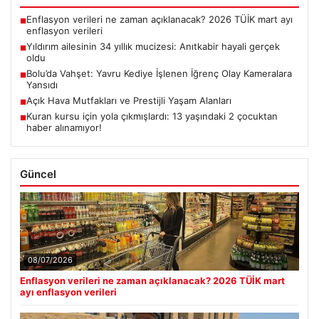
Enflasyon verileri ne zaman açıklanacak? 2026 TÜİK mart ayı
■
enflasyon verileri
Yıldırım ailesinin 34 yıllık mucizesi: Anıtkabir hayali gerçek
■
oldu
Bolu’da Vahşet: Yavru Kediye İşlenen İğrenç Olay Kameralara
■
Yansıdı
Açık Hava Mutfakları ve Prestijli Yaşam Alanları
■
Kuran kursu için yola çıkmışlardı: 13 yaşındaki 2 çocuktan
■
haber alınamıyor!
Güncel
08/07/2026
Enflasyon verileri ne zaman açıklanacak? 2026 TÜİK mart
ayı enflasyon verileri