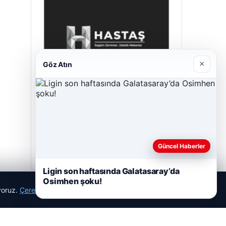
×
Göz Atın
Hastaş Beton
05/26/2026
Güncel Haberler
Ligin son haftasında Galatasaray’da
Osimhen şoku!
ıyoruz.
Çerez Politikamız
Reddet
Kabul Et