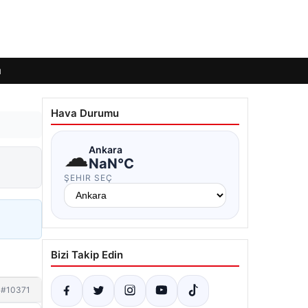
ı
Hava Durumu
☁
Ankara
NaN°C
ŞEHIR SEÇ
Bizi Takip Edin
#10371