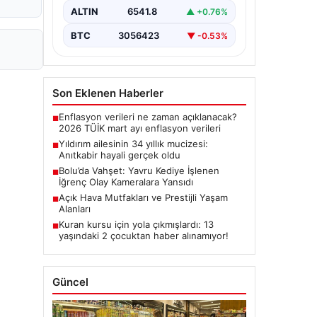
ALTIN
6541.8
▲ +0.76%
BTC
3056423
▼ -0.53%
Son Eklenen Haberler
Enflasyon verileri ne zaman açıklanacak?
■
2026 TÜİK mart ayı enflasyon verileri
Yıldırım ailesinin 34 yıllık mucizesi:
■
Anıtkabir hayali gerçek oldu
Bolu’da Vahşet: Yavru Kediye İşlenen
■
İğrenç Olay Kameralara Yansıdı
Açık Hava Mutfakları ve Prestijli Yaşam
■
Alanları
Kuran kursu için yola çıkmışlardı: 13
■
yaşındaki 2 çocuktan haber alınamıyor!
Güncel