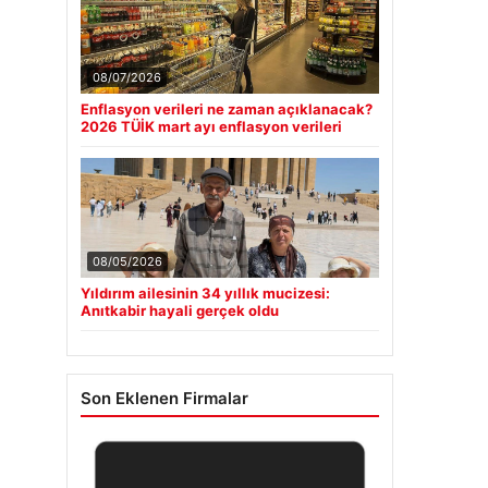
08/07/2026
Enflasyon verileri ne zaman açıklanacak?
2026 TÜİK mart ayı enflasyon verileri
08/05/2026
Yıldırım ailesinin 34 yıllık mucizesi:
Anıtkabir hayali gerçek oldu
Son Eklenen Firmalar