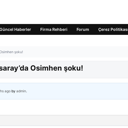
Güncel Haberler
Firma Rehberi
Forum
Çerez Politikas
 Osimhen şoku!
asaray’da Osimhen şoku!
hs ago
by
admin
.