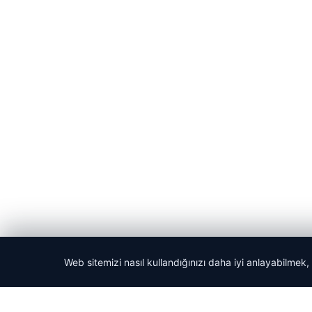
Web sitemizi nasıl kullandığınızı daha iyi anlayabilmek,
© 2026 ozdaily – Latest News