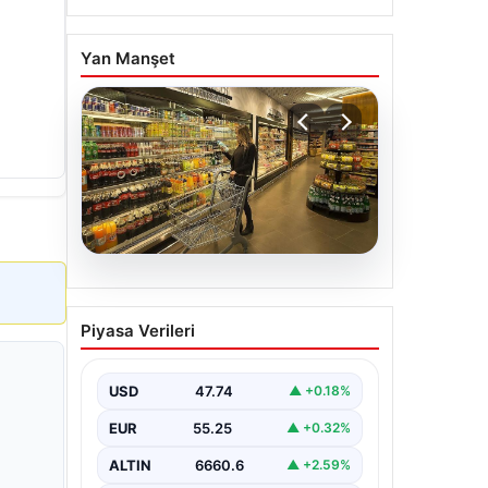
Yan Manşet
07.08.2026
Enflasyon verileri ne
Piyasa Verileri
zaman açıklanacak? 2026
TÜİK mart ayı enflasyon
verileri
USD
47.74
▲ +0.18%
EUR
55.25
▲ +0.32%
ALTIN
6660.6
▲ +2.59%