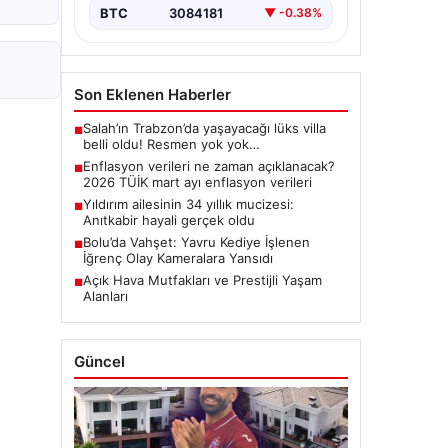
BTC
3084181
▼ -0.38%
Son Eklenen Haberler
Salah’ın Trabzon’da yaşayacağı lüks villa
■
belli oldu! Resmen yok yok…
Enflasyon verileri ne zaman açıklanacak?
■
2026 TÜİK mart ayı enflasyon verileri
Yıldırım ailesinin 34 yıllık mucizesi:
■
Anıtkabir hayali gerçek oldu
Bolu’da Vahşet: Yavru Kediye İşlenen
■
İğrenç Olay Kameralara Yansıdı
Açık Hava Mutfakları ve Prestijli Yaşam
■
Alanları
Güncel