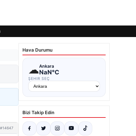
ı
Hava Durumu
☁
Ankara
NaN°C
ŞEHIR SEÇ
Bizi Takip Edin
#14647