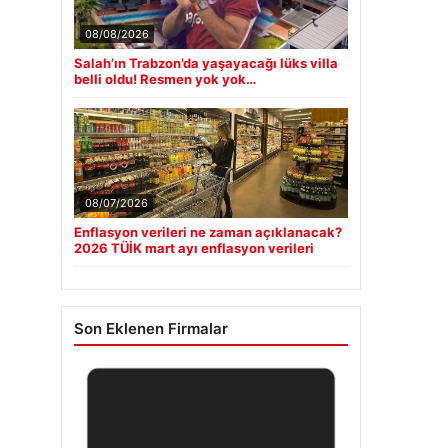
08/08/2026
Salah’ın Trabzon’da yaşayacağı lüks villa
belli oldu! Resmen yok yok…
08/07/2026
Enflasyon verileri ne zaman açıklanacak?
2026 TÜİK mart ayı enflasyon verileri
Son Eklenen Firmalar