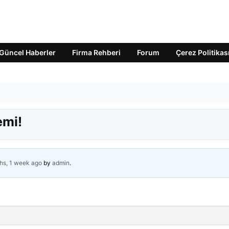
Güncel Haberler
Firma Rehberi
Forum
Çerez Politikas
emi!
hs, 1 week ago
by
admin
.