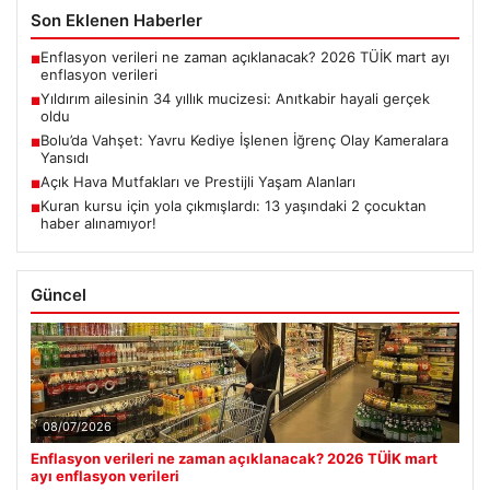
Son Eklenen Haberler
Enflasyon verileri ne zaman açıklanacak? 2026 TÜİK mart ayı
■
enflasyon verileri
Yıldırım ailesinin 34 yıllık mucizesi: Anıtkabir hayali gerçek
■
oldu
Bolu’da Vahşet: Yavru Kediye İşlenen İğrenç Olay Kameralara
■
Yansıdı
Açık Hava Mutfakları ve Prestijli Yaşam Alanları
■
Kuran kursu için yola çıkmışlardı: 13 yaşındaki 2 çocuktan
■
haber alınamıyor!
Güncel
08/07/2026
Enflasyon verileri ne zaman açıklanacak? 2026 TÜİK mart
ayı enflasyon verileri