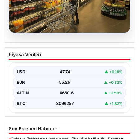
07.08.2026
Enflasyon verileri ne zaman
Piyasa Verileri
açıklanacak? 2026 TÜİK mart ayı
enflasyon verileri
USD
47.74
▲ +0.18%
EUR
55.25
▲ +0.32%
ALTIN
6660.6
▲ +2.59%
BTC
3096257
▲ +1.32%
Son Eklenen Haberler