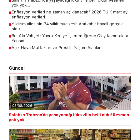
Salah’ın Trabzon’da yaşayacağı lüks villa belli oldu! Resmen
■
yok yok…
Enflasyon verileri ne zaman açıklanacak? 2026 TÜİK mart ayı
■
enflasyon verileri
Yıldırım ailesinin 34 yıllık mucizesi: Anıtkabir hayali gerçek
■
oldu
Bolu’da Vahşet: Yavru Kediye İşlenen İğrenç Olay Kameralara
■
Yansıdı
Açık Hava Mutfakları ve Prestijli Yaşam Alanları
■
Güncel
08/08/2026
Salah’ın Trabzon’da yaşayacağı lüks villa belli oldu! Resmen
yok yok…