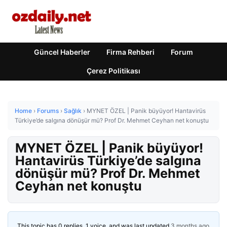
Güncel Haberler
Firma Rehberi
Forum
Çerez Politikası
Home
›
Forums
›
Sağlık
›
MYNET ÖZEL | Panik büyüyor! Hantavirüs
Türkiye’de salgına dönüşür mü? Prof Dr. Mehmet Ceyhan net konuştu
MYNET ÖZEL | Panik büyüyor!
Hantavirüs Türkiye’de salgına
dönüşür mü? Prof Dr. Mehmet
Ceyhan net konuştu
This topic has 0 replies, 1 voice, and was last updated
3 months ago