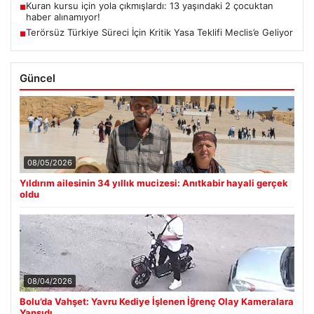
Kuran kursu için yola çıkmışlardı: 13 yaşındaki 2 çocuktan
■
haber alınamıyor!
Terörsüz Türkiye Süreci İçin Kritik Yasa Teklifi Meclis’e Geliyor
■
Güncel
08/05/2026
Yıldırım ailesinin 34 yıllık mucizesi: Anıtkabir hayali gerçek
oldu
08/04/2026
Bolu’da Vahşet: Yavru Kediye İşlenen İğrenç Olay Kameralara
Yansıdı