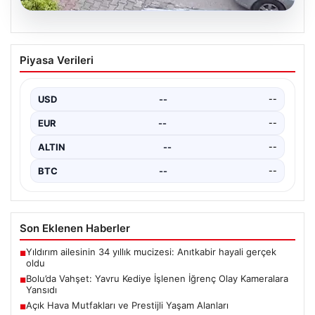
04.08.2026
Bolu’da Vahşet: Yavru Kediye İşlenen
Piyasa Verileri
İğrenç Olay Kameralara Yansıdı
Bolu'nun Beşkavaklar Mahallesi'nde, geçtiğimiz
günlerde meydana gelen korkutucu olay, bölgedeki
USD
--
--
sakinleri derinden sarstı. Elektrikli…
EUR
--
--
ALTIN
--
--
BTC
--
--
Son Eklenen Haberler
Yıldırım ailesinin 34 yıllık mucizesi: Anıtkabir hayali gerçek
■
oldu
Bolu’da Vahşet: Yavru Kediye İşlenen İğrenç Olay Kameralara
■
Yansıdı
Açık Hava Mutfakları ve Prestijli Yaşam Alanları
■