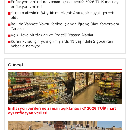
Enflasyon verileri ne zaman açıklanacak? 2026 TÜİK mart ayı
■
enflasyon verileri
Yıldırım ailesinin 34 yıllık mucizesi: Anıtkabir hayali gerçek
■
oldu
Bolu’da Vahşet: Yavru Kediye İşlenen İğrenç Olay Kameralara
■
Yansıdı
Açık Hava Mutfakları ve Prestijli Yaşam Alanları
■
Kuran kursu için yola çıkmışlardı: 13 yaşındaki 2 çocuktan
■
haber alınamıyor!
Güncel
08/07/2026
Enflasyon verileri ne zaman açıklanacak? 2026 TÜİK mart
ayı enflasyon verileri