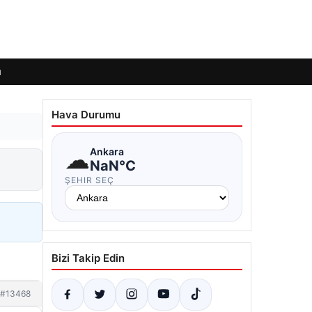
ı
Hava Durumu
☁
Ankara
NaN°C
ŞEHIR SEÇ
Bizi Takip Edin
#13468