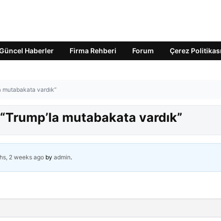
Güncel Haberler
Firma Rehberi
Forum
Çerez Politikas
a mutabakata vardık”
 “Trump’la mutabakata vardık”
hs, 2 weeks ago
by
admin
.