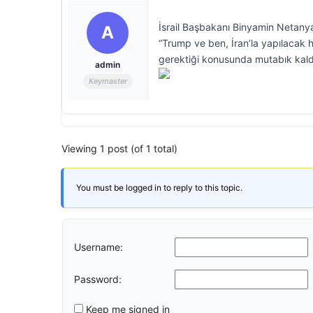
İsrail Başbakanı Binyamin Netanya
A
“Trump ve ben, İran’la yapılacak 
gerektiği konusunda mutabık kaldık
admin
Keymaster
Viewing 1 post (of 1 total)
You must be logged in to reply to this topic.
Username:
Password:
Keep me signed in