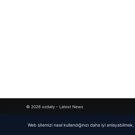
© 2026 ozdaily – Latest News
tcio
Web sitemizi nasıl kullandığınızı daha iyi anlayabilmek,