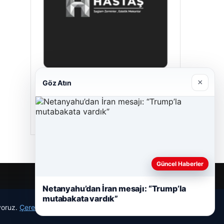
×
Göz Atın
Hastaş Beton
05/26/2026
Güncel Haberler
Netanyahu’dan İran mesajı: “Trump’la
mutabakata vardık”
ıyoruz.
Çerez Politikamız
Reddet
Kabul Et