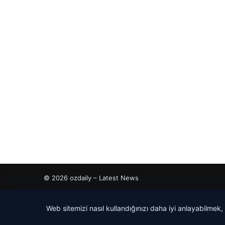
© 2026 ozdaily – Latest News
tcio
Web sitemizi nasıl kullandığınızı daha iyi anlayabilmek,