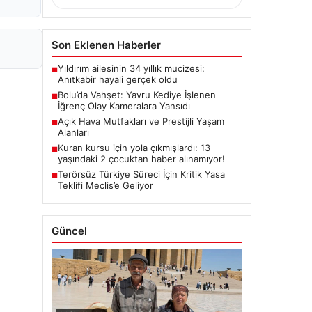
Son Eklenen Haberler
Yıldırım ailesinin 34 yıllık mucizesi:
■
Anıtkabir hayali gerçek oldu
Bolu’da Vahşet: Yavru Kediye İşlenen
■
İğrenç Olay Kameralara Yansıdı
Açık Hava Mutfakları ve Prestijli Yaşam
■
Alanları
Kuran kursu için yola çıkmışlardı: 13
■
yaşındaki 2 çocuktan haber alınamıyor!
Terörsüz Türkiye Süreci İçin Kritik Yasa
■
Teklifi Meclis’e Geliyor
Güncel