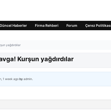
Güncel Haberler
Firma Rehberi
Forum
Çerez Politikas
şun yağdırdılar
avga! Kurşun yağdırdılar
h, 1 week ago
by
admin
.