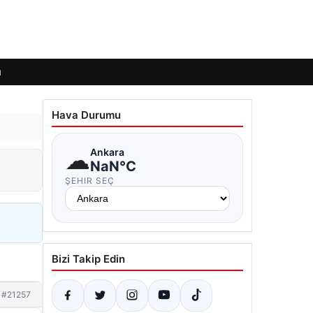
ı
Hava Durumu
☁
Ankara
NaN°C
ŞEHIR SEÇ
Bizi Takip Edin
#21257