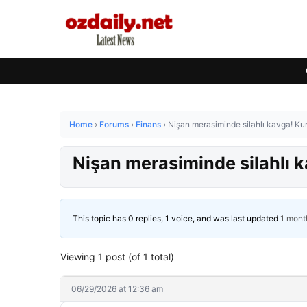
Home
›
Forums
›
Finans
›
Nişan merasiminde silahlı kavga! Kur
Nişan merasiminde silahlı k
This topic has 0 replies, 1 voice, and was last updated
1 mont
Viewing 1 post (of 1 total)
06/29/2026 at 12:36 am