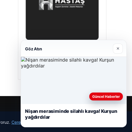
×
Göz Atın
Hastaş Beton
05/26/2026
Güncel Haberler
Nişan merasiminde silahlı kavga! Kurşun
yağdırdılar
ıyoruz.
Çerez Politikamız
Reddet
Kabul Et