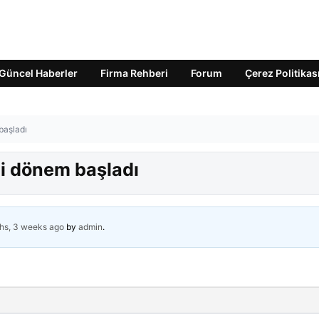
Güncel Haberler
Firma Rehberi
Forum
Çerez Politikas
başladı
i dönem başladı
hs, 3 weeks ago
by
admin
.