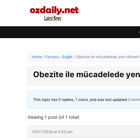
Home
›
Forums
›
Sağlık
›
Obezite ile mücadelede yeni dönem 
Obezite ile mücadelede yen
This topic has 0 replies, 1 voice, and was last updated
2 mont
Viewing 1 post (of 1 total)
05/17/2026 at 5:30 am