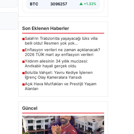
BTC
3096257
▲ +1.32%
Son Eklenen Haberler
Salah’ın Trabzon’da yaşayacağı lüks villa
■
belli oldu! Resmen yok yok…
Enflasyon verileri ne zaman açıklanacak?
■
2026 TÜİK mart ayı enflasyon verileri
Yıldırım ailesinin 34 yıllık mucizesi:
■
Anıtkabir hayali gerçek oldu
Bolu’da Vahşet: Yavru Kediye İşlenen
■
İğrenç Olay Kameralara Yansıdı
Açık Hava Mutfakları ve Prestijli Yaşam
■
Alanları
Güncel