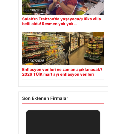
08/08/2026
Salah’ın Trabzon’da yaşayacağı lüks villa
belli oldu! Resmen yok yok…
08/07/2026
Enflasyon verileri ne zaman açıklanacak?
2026 TÜİK mart ayı enflasyon verileri
Son Eklenen Firmalar