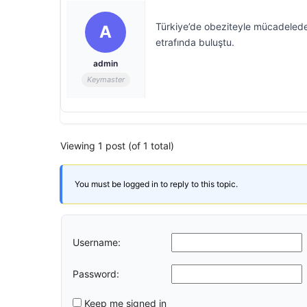
Türkiye’de obeziteyle mücadelede 
A
etrafında buluştu.
admin
Keymaster
Viewing 1 post (of 1 total)
You must be logged in to reply to this topic.
Username:
Password:
Keep me signed in