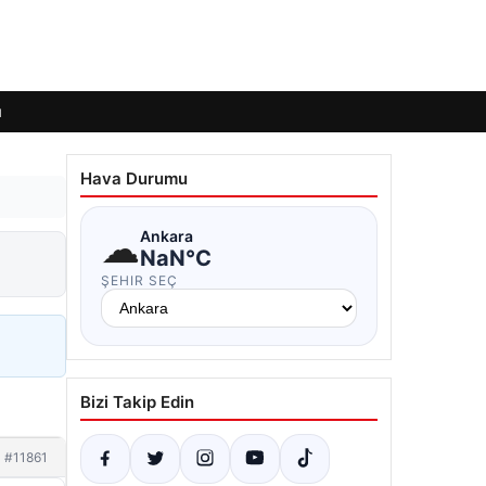
ı
Hava Durumu
☁
Ankara
NaN°C
ŞEHIR SEÇ
Bizi Takip Edin
#11861