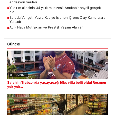
enflasyon verileri
Yıldırım ailesinin 34 yıllık mucizesi: Anıtkabir hayali gerçek
■
oldu
Bolu’da Vahşet: Yavru Kediye İşlenen İğrenç Olay Kameralara
■
Yansıdı
Açık Hava Mutfakları ve Prestijli Yaşam Alanları
■
Güncel
08/08/2026
Salah’ın Trabzon’da yaşayacağı lüks villa belli oldu! Resmen
yok yok…