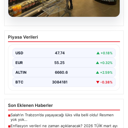
07.08.2026
Enflasyon verileri ne zaman
Piyasa Verileri
açıklanacak? 2026 TÜİK mart ayı
enflasyon verileri
USD
47.74
▲ +0.18%
EUR
55.25
▲ +0.32%
ALTIN
6660.6
▲ +2.59%
BTC
3084181
▼ -0.38%
Son Eklenen Haberler
Salah’ın Trabzon’da yaşayacağı lüks villa belli oldu! Resmen
■
yok yok…
Enflasyon verileri ne zaman açıklanacak? 2026 TÜİK mart ayı
■