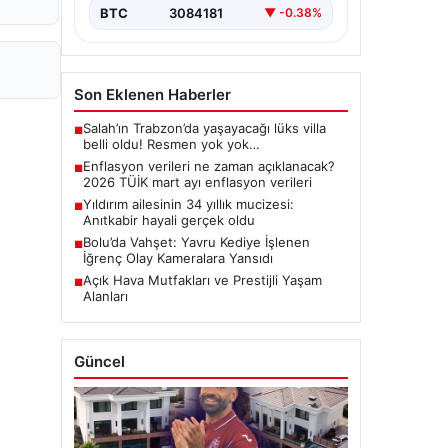
BTC
3084181
▼ -0.38%
Son Eklenen Haberler
Salah’ın Trabzon’da yaşayacağı lüks villa
■
belli oldu! Resmen yok yok…
Enflasyon verileri ne zaman açıklanacak?
■
2026 TÜİK mart ayı enflasyon verileri
Yıldırım ailesinin 34 yıllık mucizesi:
■
Anıtkabir hayali gerçek oldu
Bolu’da Vahşet: Yavru Kediye İşlenen
■
İğrenç Olay Kameralara Yansıdı
Açık Hava Mutfakları ve Prestijli Yaşam
■
Alanları
Güncel