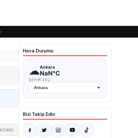
ı
Hava Durumu
☁
Ankara
NaN°C
ŞEHIR SEÇ
Bizi Takip Edin
#22800