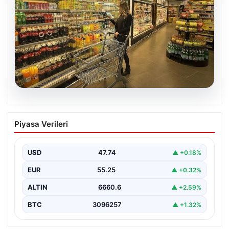
07.08.2026
Enflasyon verileri ne zaman
Piyasa Verileri
açıklanacak? 2026 TÜİK mart ayı
enflasyon verileri
USD
47.74
▲ +0.18%
EUR
55.25
▲ +0.32%
ALTIN
6660.6
▲ +2.59%
BTC
3096257
▲ +1.32%