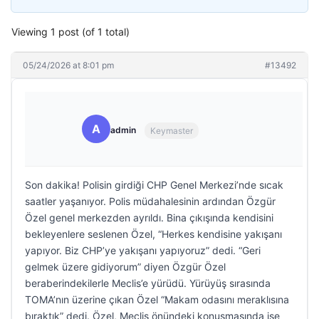
Viewing 1 post (of 1 total)
05/24/2026 at 8:01 pm
#13492
A
admin
Keymaster
Son dakika! Polisin girdiği CHP Genel Merkezi’nde sıcak
saatler yaşanıyor. Polis müdahalesinin ardından Özgür
Özel genel merkezden ayrıldı. Bina çıkışında kendisini
bekleyenlere seslenen Özel, “Herkes kendisine yakışanı
yapıyor. Biz CHP’ye yakışanı yapıyoruz” dedi. “Geri
gelmek üzere gidiyorum” diyen Özgür Özel
beraberindekilerle Meclis’e yürüdü. Yürüyüş sırasında
TOMA’nın üzerine çıkan Özel “Makam odasını meraklısına
bıraktık” dedi. Özel, Meclis önündeki konuşmasında ise