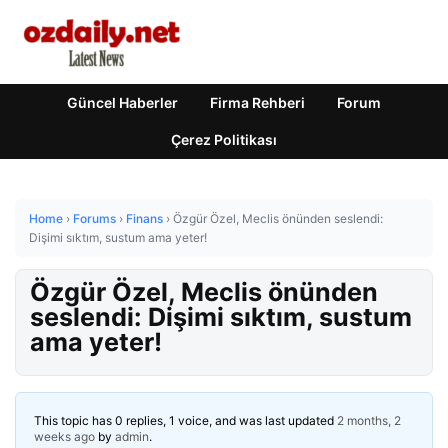
Güncel Haberler
Firma Rehberi
Forum
Çerez Politikası
Home
›
Forums
›
Finans
›
Özgür Özel, Meclis önünden seslendi:
Dişimi sıktım, sustum ama yeter!
Özgür Özel, Meclis önünden
seslendi: Dişimi sıktım, sustum
ama yeter!
This topic has 0 replies, 1 voice, and was last updated
2 months, 2
weeks ago
by
admin
.