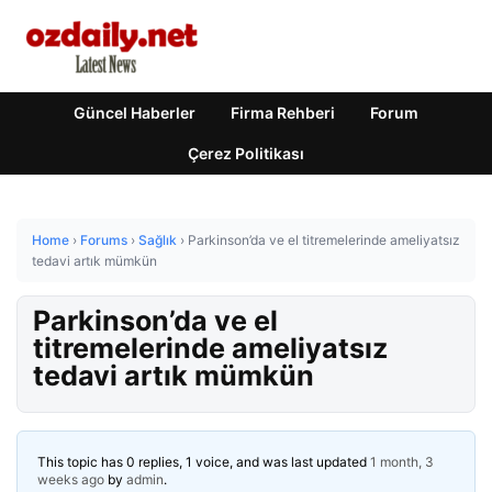
Güncel Haberler
Firma Rehberi
Forum
Çerez Politikası
Home
›
Forums
›
Sağlık
›
Parkinson’da ve el titremelerinde ameliyatsız
tedavi artık mümkün
Parkinson’da ve el
titremelerinde ameliyatsız
tedavi artık mümkün
This topic has 0 replies, 1 voice, and was last updated
1 month, 3
weeks ago
by
admin
.