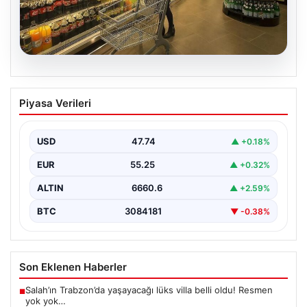
07.08.2026
Enflasyon verileri ne zaman
Piyasa Verileri
açıklanacak? 2026 TÜİK mart ayı
enflasyon verileri
USD
47.74
▲ +0.18%
EUR
55.25
▲ +0.32%
ALTIN
6660.6
▲ +2.59%
BTC
3084181
▼ -0.38%
Son Eklenen Haberler
Salah’ın Trabzon’da yaşayacağı lüks villa belli oldu! Resmen
■
yok yok…