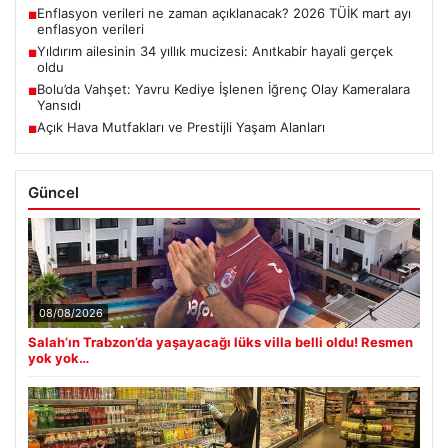
Enflasyon verileri ne zaman açıklanacak? 2026 TÜİK mart ayı
■
enflasyon verileri
Yıldırım ailesinin 34 yıllık mucizesi: Anıtkabir hayali gerçek
■
oldu
Bolu’da Vahşet: Yavru Kediye İşlenen İğrenç Olay Kameralara
■
Yansıdı
Açık Hava Mutfakları ve Prestijli Yaşam Alanları
■
Güncel
08/08/2026
Salah’ın Trabzon’da yaşayacağı lüks villa belli oldu! Resmen
yok yok…