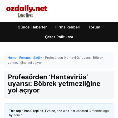
Güncel Haberler
Firma Rehberi
Forum
Çerez Politikası
Home
›
Forums
›
Sağlık
›
Profesörden ‘Hantavirüs’ uyarısı: Böbrek
yetmezliğine yol açıyor
Profesörden ‘Hantavirüs’
uyarısı: Böbrek yetmezliğine
yol açıyor
This topic has 0 replies, 1 voice, and was last updated
3 months ago
by
admin
.