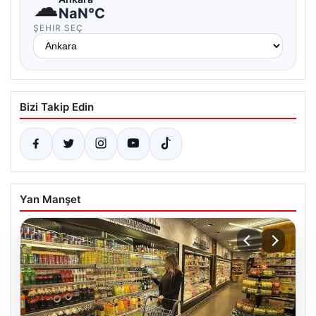
☁
NaN°C
ŞEHIR SEÇ
Bizi Takip Edin
Yan Manşet