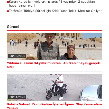
Kuran kursu için yola çıkmışlardı: 13 yaşındaki 2 çocuktan
■
haber alınamıyor!
Terörsüz Türkiye Süreci İçin Kritik Yasa Teklifi Meclis’e Geliyor
■
Güncel
08/05/2026
Yıldırım ailesinin 34 yıllık mucizesi: Anıtkabir hayali gerçek
oldu
08/04/2026
Bolu’da Vahşet: Yavru Kediye İşlenen İğrenç Olay Kameralara
Yansıdı