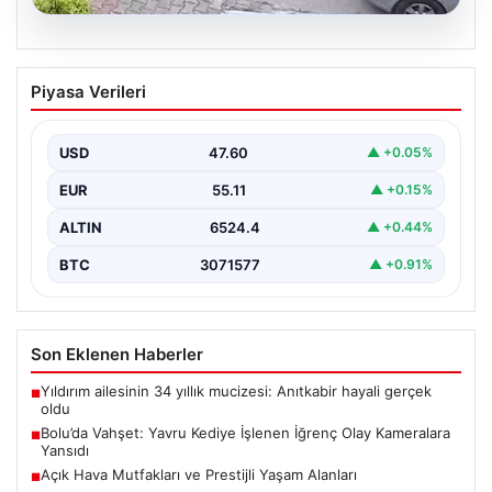
04.08.2026
Bolu’da Vahşet: Yavru Kediye İşlenen
Piyasa Verileri
İğrenç Olay Kameralara Yansıdı
Bolu'nun Beşkavaklar Mahallesi'nde, geçtiğimiz
günlerde meydana gelen korkutucu olay, bölgedeki
USD
47.60
▲ +0.05%
sakinleri derinden sarstı. Elektrikli…
EUR
55.11
▲ +0.15%
ALTIN
6524.4
▲ +0.44%
BTC
3071577
▲ +0.91%
Son Eklenen Haberler
Yıldırım ailesinin 34 yıllık mucizesi: Anıtkabir hayali gerçek
■
oldu
Bolu’da Vahşet: Yavru Kediye İşlenen İğrenç Olay Kameralara
■
Yansıdı
Açık Hava Mutfakları ve Prestijli Yaşam Alanları
■