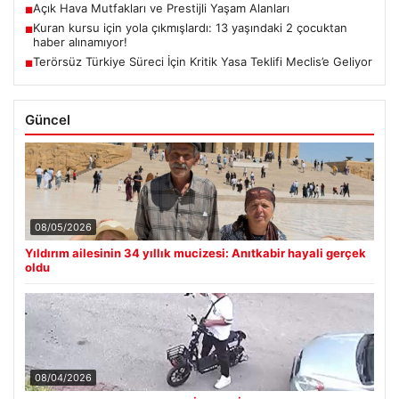
Açık Hava Mutfakları ve Prestijli Yaşam Alanları
■
Kuran kursu için yola çıkmışlardı: 13 yaşındaki 2 çocuktan
■
haber alınamıyor!
Terörsüz Türkiye Süreci İçin Kritik Yasa Teklifi Meclis’e Geliyor
■
Güncel
08/05/2026
Yıldırım ailesinin 34 yıllık mucizesi: Anıtkabir hayali gerçek
oldu
08/04/2026