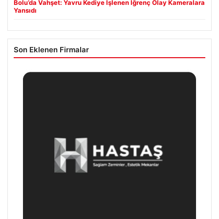
Bolu’da Vahşet: Yavru Kediye İşlenen İğrenç Olay Kameralara
Yansıdı
Son Eklenen Firmalar