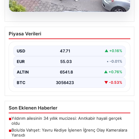
04.08.2026
Bolu’da Vahşet: Yavru Kediye İşlenen
Piyasa Verileri
İğrenç Olay Kameralara Yansıdı
Bolu'nun Beşkavaklar Mahallesi'nde, geçtiğimiz
günlerde meydana gelen korkutucu olay, bölgedeki
USD
47.71
▲ +0.16%
sakinleri derinden sarstı. Elektrikli…
EUR
55.03
• -0.01%
ALTIN
6541.8
▲ +0.76%
BTC
3056423
▼ -0.53%
Son Eklenen Haberler
Yıldırım ailesinin 34 yıllık mucizesi: Anıtkabir hayali gerçek
■
oldu
Bolu’da Vahşet: Yavru Kediye İşlenen İğrenç Olay Kameralara
■
Yansıdı