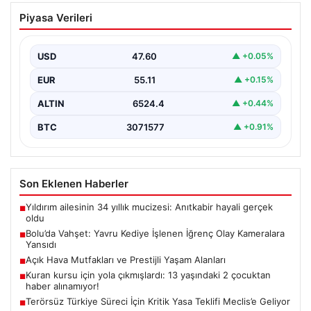
Bolu’da Vahşet: Yavru Kediye İşlenen
Piyasa Verileri
İğrenç Olay Kameralara Yansıdı
Bolu'nun Beşkavaklar Mahallesi'nde, geçtiğimiz
günlerde meydana gelen korkutucu olay, bölgedeki
USD
47.60
▲ +0.05%
sakinleri derinden sarstı. Elektrikli…
EUR
55.11
▲ +0.15%
ALTIN
6524.4
▲ +0.44%
BTC
3071577
▲ +0.91%
Son Eklenen Haberler
Yıldırım ailesinin 34 yıllık mucizesi: Anıtkabir hayali gerçek
■
oldu
Bolu’da Vahşet: Yavru Kediye İşlenen İğrenç Olay Kameralara
■
Yansıdı
Açık Hava Mutfakları ve Prestijli Yaşam Alanları
■
Kuran kursu için yola çıkmışlardı: 13 yaşındaki 2 çocuktan
■
haber alınamıyor!
Terörsüz Türkiye Süreci İçin Kritik Yasa Teklifi Meclis’e Geliyor
■