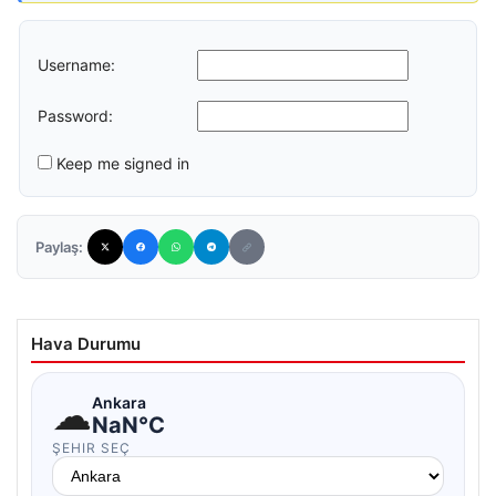
Username:
Password:
Keep me signed in
Paylaş:
Hava Durumu
☁
Ankara
NaN°C
ŞEHIR SEÇ