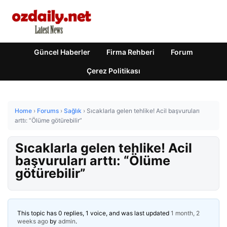
Güncel Haberler
Firma Rehberi
Forum
Çerez Politikası
Home
›
Forums
›
Sağlık
›
Sıcaklarla gelen tehlike! Acil başvuruları
arttı: “Ölüme götürebilir”
Sıcaklarla gelen tehlike! Acil
başvuruları arttı: “Ölüme
götürebilir”
This topic has 0 replies, 1 voice, and was last updated
1 month, 2
weeks ago
by
admin
.