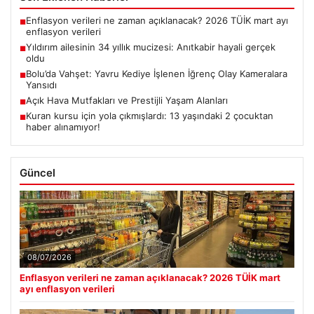
Enflasyon verileri ne zaman açıklanacak? 2026 TÜİK mart ayı
■
enflasyon verileri
Yıldırım ailesinin 34 yıllık mucizesi: Anıtkabir hayali gerçek
■
oldu
Bolu’da Vahşet: Yavru Kediye İşlenen İğrenç Olay Kameralara
■
Yansıdı
Açık Hava Mutfakları ve Prestijli Yaşam Alanları
■
Kuran kursu için yola çıkmışlardı: 13 yaşındaki 2 çocuktan
■
haber alınamıyor!
Güncel
08/07/2026
Enflasyon verileri ne zaman açıklanacak? 2026 TÜİK mart
ayı enflasyon verileri