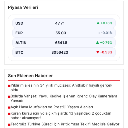
Bolu’da Vahşet: Yavru Kediye İşlenen
Piyasa Verileri
İğrenç Olay Kameralara Yansıdı
Bolu'nun Beşkavaklar Mahallesi'nde, geçtiğimiz
günlerde meydana gelen korkutucu olay, bölgedeki
USD
47.71
▲ +0.16%
sakinleri derinden sarstı. Elektrikli…
EUR
55.03
• -0.01%
ALTIN
6541.8
▲ +0.76%
BTC
3056423
▼ -0.53%
Son Eklenen Haberler
Yıldırım ailesinin 34 yıllık mucizesi: Anıtkabir hayali gerçek
■
oldu
Bolu’da Vahşet: Yavru Kediye İşlenen İğrenç Olay Kameralara
■
Yansıdı
Açık Hava Mutfakları ve Prestijli Yaşam Alanları
■
Kuran kursu için yola çıkmışlardı: 13 yaşındaki 2 çocuktan
■
haber alınamıyor!
Terörsüz Türkiye Süreci İçin Kritik Yasa Teklifi Meclis’e Geliyor
■