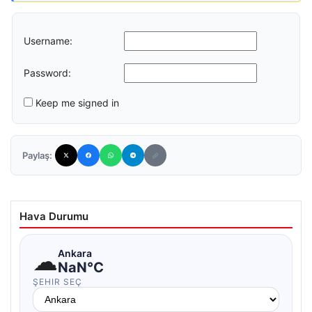
Username:
Password:
Keep me signed in
Paylaş:
Hava Durumu
☁
Ankara
NaN°C
ŞEHIR SEÇ