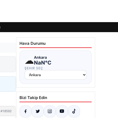
ı
Hava Durumu
☁
Ankara
NaN°C
ŞEHIR SEÇ
Bizi Takip Edin
#18592