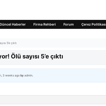
Güncel Haberler
Firma Rehberi
Forum
Çerez Politikas
yısı 5’e çıktı
r! Ölü sayısı 5’e çıktı
h, 3 weeks ago
by
admin
.