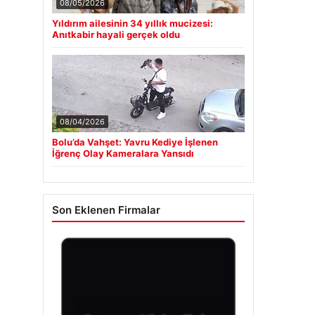
08/05/2026
Yıldırım ailesinin 34 yıllık mucizesi:
Anıtkabir hayali gerçek oldu
08/04/2026
Bolu’da Vahşet: Yavru Kediye İşlenen
İğrenç Olay Kameralara Yansıdı
Son Eklenen Firmalar