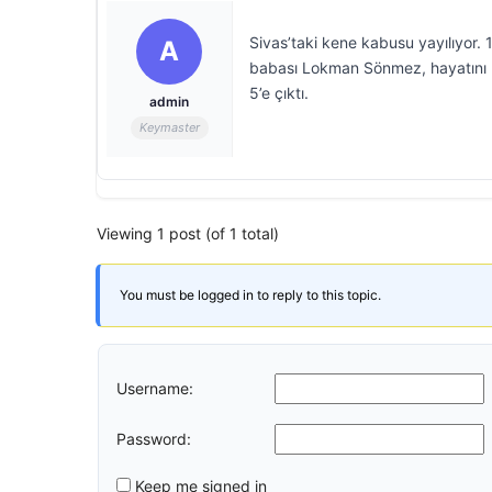
Sivas’taki kene kabusu yayılıyor.
A
babası Lokman Sönmez, hayatını ka
5’e çıktı.
admin
Keymaster
Viewing 1 post (of 1 total)
You must be logged in to reply to this topic.
Username:
Password:
Keep me signed in