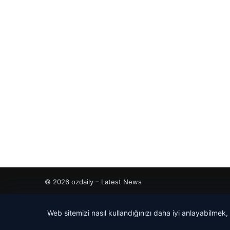
© 2026 ozdaily – Latest News
tcio
Web sitemizi nasıl kullandığınızı daha iyi anlayabilmek,