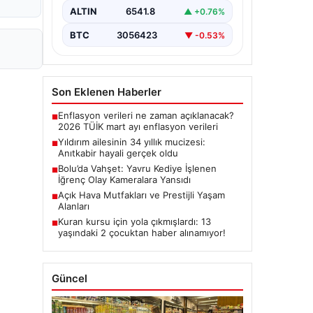
ALTIN
6541.8
▲ +0.76%
BTC
3056423
▼ -0.53%
Son Eklenen Haberler
Enflasyon verileri ne zaman açıklanacak?
■
2026 TÜİK mart ayı enflasyon verileri
Yıldırım ailesinin 34 yıllık mucizesi:
■
Anıtkabir hayali gerçek oldu
Bolu’da Vahşet: Yavru Kediye İşlenen
■
İğrenç Olay Kameralara Yansıdı
Açık Hava Mutfakları ve Prestijli Yaşam
■
Alanları
Kuran kursu için yola çıkmışlardı: 13
■
yaşındaki 2 çocuktan haber alınamıyor!
Güncel