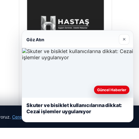
×
Göz Atın
Hastaş Beton
05/26/2026
Güncel Haberler
Skuter ve bisiklet kullanıcılarına dikkat:
Cezai işlemler uygulanıyor
ıyoruz.
Çerez Politikamız
Reddet
Kabul Et