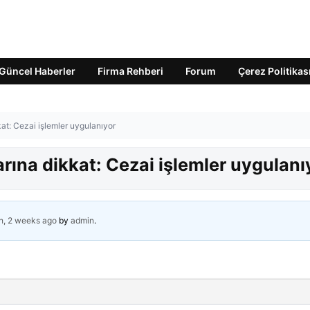
Güncel Haberler
Firma Rehberi
Forum
Çerez Politikas
kkat: Cezai işlemler uygulanıyor
larına dikkat: Cezai işlemler uygulanı
h, 2 weeks ago
by
admin
.