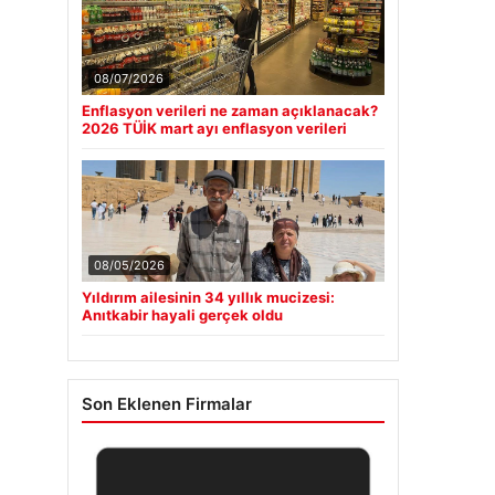
08/07/2026
Enflasyon verileri ne zaman açıklanacak?
2026 TÜİK mart ayı enflasyon verileri
08/05/2026
Yıldırım ailesinin 34 yıllık mucizesi:
Anıtkabir hayali gerçek oldu
Son Eklenen Firmalar