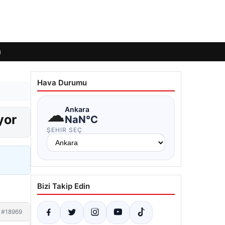
ı
Hava Durumu
☁
Ankara
yor
NaN°C
ŞEHIR SEÇ
Bizi Takip Edin
#18969