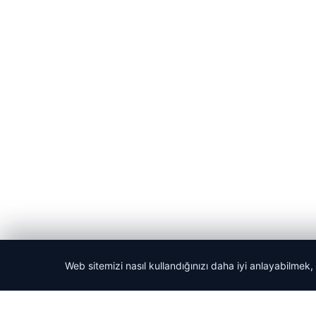
Web sitemizi nasıl kullandığınızı daha iyi anlayabilmek,
© 2026 ozdaily – Latest News