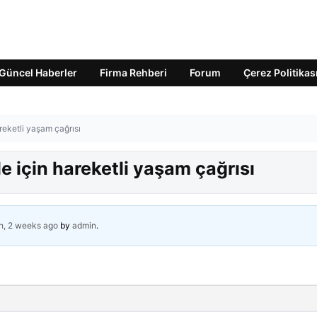
Güncel Haberler
Firma Rehberi
Forum
Çerez Politikas
reketli yaşam çağrısı
 için hareketli yaşam çağrısı
h, 2 weeks ago
by
admin
.