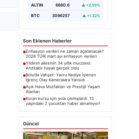
ALTIN
6660.6
▲ +2.59%
BTC
3096257
▲ +1.32%
Son Eklenen Haberler
Enflasyon verileri ne zaman açıklanacak?
■
2026 TÜİK mart ayı enflasyon verileri
Yıldırım ailesinin 34 yıllık mucizesi:
■
Anıtkabir hayali gerçek oldu
Bolu’da Vahşet: Yavru Kediye İşlenen
■
İğrenç Olay Kameralara Yansıdı
Açık Hava Mutfakları ve Prestijli Yaşam
■
Alanları
Kuran kursu için yola çıkmışlardı: 13
■
yaşındaki 2 çocuktan haber alınamıyor!
Güncel