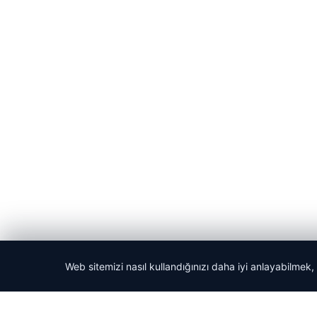
Web sitemizi nasıl kullandığınızı daha iyi anlayabilmek,
© 2026 ozdaily – Latest News