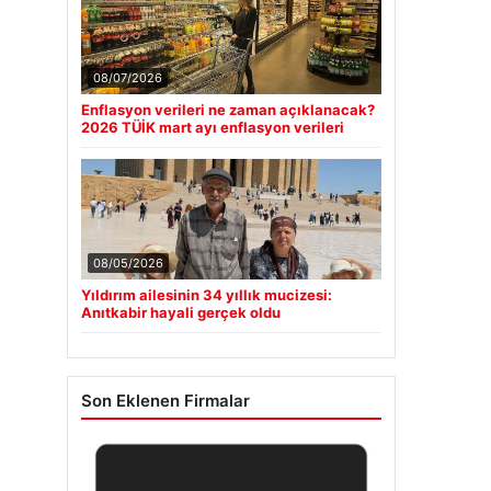
08/07/2026
Enflasyon verileri ne zaman açıklanacak?
2026 TÜİK mart ayı enflasyon verileri
08/05/2026
Yıldırım ailesinin 34 yıllık mucizesi:
Anıtkabir hayali gerçek oldu
Son Eklenen Firmalar