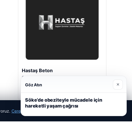
Hastaş Beton
05/26/2026
×
Göz Atın
Söke’de obeziteyle mücadele için
hareketli yaşam çağrısı
ıyoruz.
Çerez Politikamız
Reddet
Kabul Et