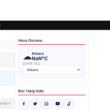
ı
Hava Durumu
☁
Ankara
NaN°C
ŞEHIR SEÇ
Bizi Takip Edin
#19077